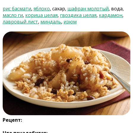
рис басмати
,
яблоко
, сахар,
шафран молотый
, вода,
масло ги
,
корица целая
,
гвоздика целая
,
кардамон
,
лавровый лист
,
миндаль
,
изюм
Рецепт:
Что понадобится: