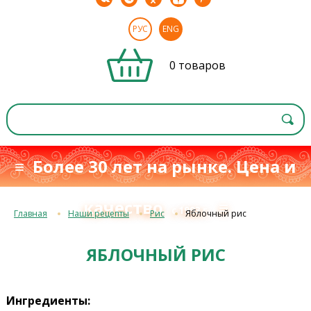
РУС
ENG
0 товаров
≡ Более 30 лет на рынке. Цена и
качество
≡
с 1993 г.
Главная
Наши рецепты
Рис
Яблочный рис
ЯБЛОЧНЫЙ РИС
Ингредиенты: