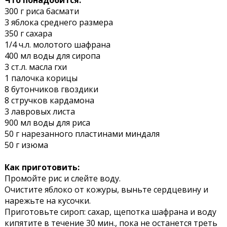
300 г риса басмати
3 яблока среднего размера
350 г сахара
1/4 ч.л. молотого шафрана
400 мл воды для сиропа
3 ст.л. масла гхи
1 палочка корицы
8 бутончиков гвоздики
8 стручков кардамона
3 лавровых листа
900 мл воды для риса
50 г нарезанного пластинами миндаля
50 г изюма
Как приготовить:
Промойте рис и слейте воду.
Очистите яблоко от кожуры, выньте сердцевину и
нарежьте на кусочки.
Приготовьте сироп: сахар, щепотка шафрана и воду
кипятите в течение 30 мин., пока не останется треть