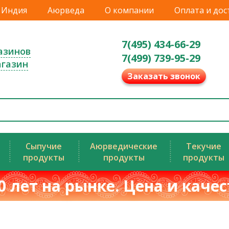
Индия
Аюрведа
О компании
Оплата и дос
7(495) 434-66-29
азинов
7(499) 739-95-29
агазин
Заказать звонок
Сыпучие
Аюрведические
Текучие
продукты
продукты
продукты
0 лет на рынке. Цена и каче