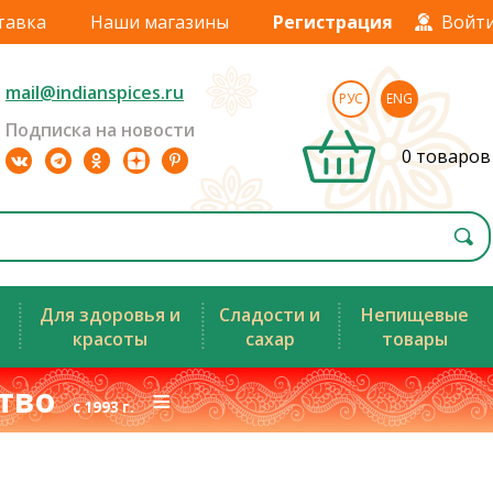
тавка
Наши магазины
Регистрация
Войт
mail@indianspices.ru
РУС
ENG
Подписка на новости
0 товаров
Для здоровья и
Сладости и
Непищевые
красоты
сахар
товары
ство
≡
с 1993 г.