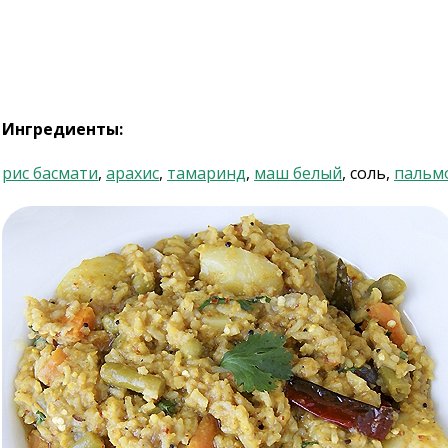
Ингредиенты:
рис басмати
,
арахис
,
тамаринд
,
маш белый
, соль,
пальм