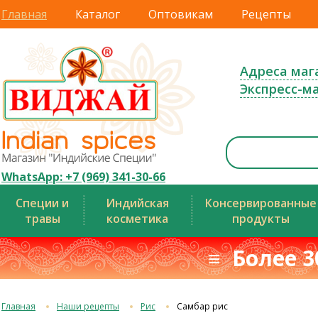
Главная
Каталог
Оптовикам
Рецепты
Адреса маг
Экспресс-м
WhatsApp: +7 (969) 341-30-66
Специи и
Индийская
Консервированные
травы
косметика
продукты
≡ Более 3
Главная
Наши рецепты
Рис
Самбар рис