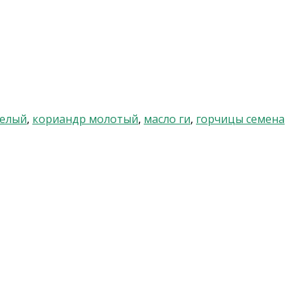
белый
,
кориандр молотый
,
масло ги
,
горчицы семена