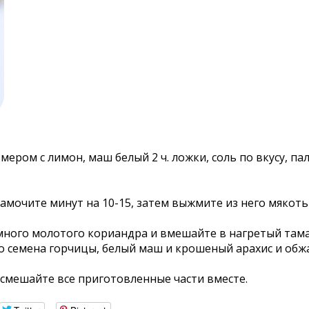
змером с лимон, маш белый 2 ч. ложки, соль по вкусу, па
амочите минут на 10-15, затем выжмите из него мякоть
емного молотого кориандра и вмешайте в нагретый там
о семена горчицы, белый маш и крошеный арахис и обжа
, смешайте все приготовленные части вместе
.