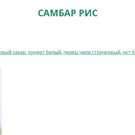
САМБАР РИС
овый сахар
,
кунжут белый
,
перец чили стручковый
,
нут 