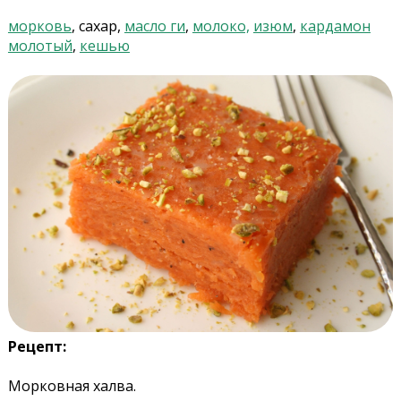
морковь
, сахар,
масло ги
,
молоко,
изюм
,
кардамон
молотый
,
кешью
Рецепт:
Морковная халва.