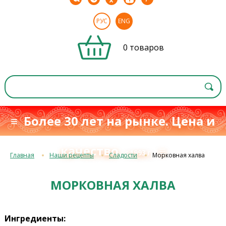
РУС
ENG
0 товаров
≡ Более 30 лет на рынке. Цена и
качество
≡
с 1993 г.
Главная
Наши рецепты
Сладости
Морковная халва
МОРКОВНАЯ ХАЛВА
Ингредиенты: