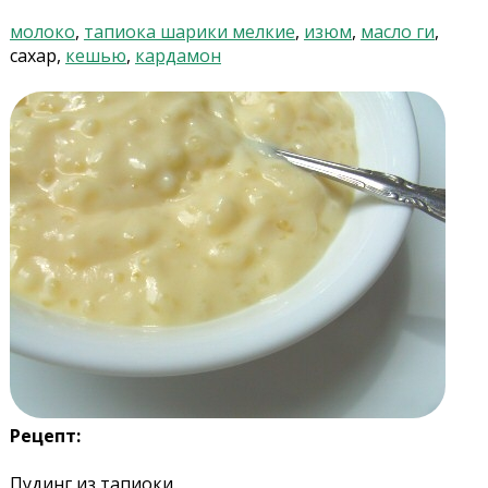
молоко
,
тапиока шарики мелкие
,
изюм
,
масло ги
,
сахар,
кешью
,
кардамон
Рецепт:
Пудинг из тапиоки.