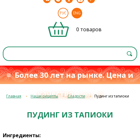
РУС
ENG
0 товаров
≡ Более 30 лет на рынке. Цена и
качество
≡
с 1993 г.
Главная
Наши рецепты
Сладости
Пудинг из тапиоки
ПУДИНГ ИЗ ТАПИОКИ
Ингредиенты: