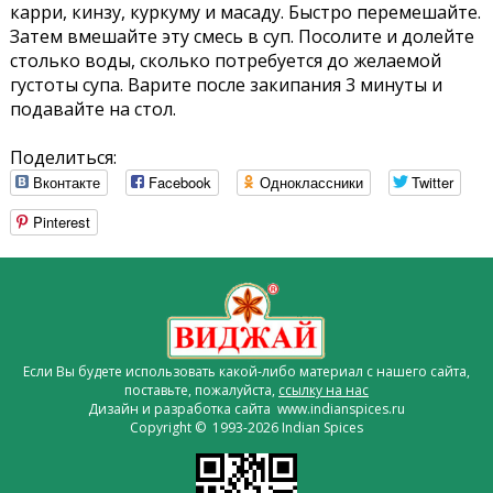
карри, кинзу, куркуму и масаду. Быстро перемешайте.
Затем вмешайте эту смесь в суп. Посолите и долейте
столько воды, сколько потребуется до желаемой
густоты супа. Варите после закипания 3 минуты и
подавайте на стол.
Поделиться:
Вконтакте
Facebook
Одноклассники
Twitter
Pinterest
Если Вы будете использовать какой-либо материал с нашего сайта,
поставьте, пожалуйста,
ссылку на нас
Дизайн и разработка сайта www.indianspices.ru
Copyright © 1993-2026 Indian Spices