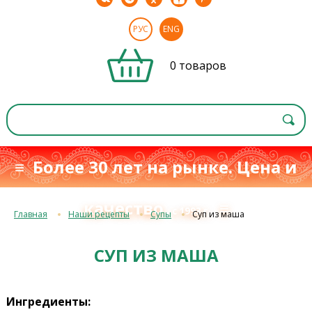
РУС
ENG
0 товаров
≡ Более 30 лет на рынке. Цена и
качество
≡
с 1993 г.
Главная
Наши рецепты
Супы
Суп из маша
СУП ИЗ МАША
Ингредиенты: