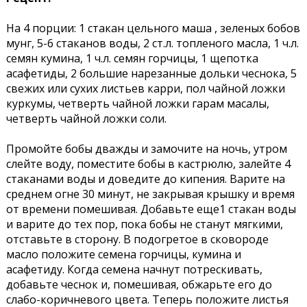
На 4 порции: 1 стакан цельного маша , зеленых бобов
мунг, 5-6 стаканов воды, 2 ст.л. топленого масла, 1 ч.л.
семян кумина, 1 ч.л. семян горчицы, 1 щепотка
асафетиды, 2 большие нарезанные дольки чеснока, 5
свежих или сухих листьев карри, пол чайной ложки
куркумы, четверть чайной ложки гарам масалы,
четверть чайной ложки соли.
Промойте бобы дважды и замочите на ночь, утром
слейте воду, поместите бобы в кастрюлю, залейте 4
стаканами воды и доведите до кипения. Варите на
среднем огне 30 минут, не закрывая крышку и время
от времени помешивая. Добавьте еще1 стакан воды
и варите до тех пор, пока бобы не станут мягкими,
отставьте в сторону. В подогретое в сковороде
масло положите семена горчицы, кумина и
асафетиду. Когда семена начнут потрескивать,
добавьте чеснок и, помешивая, обжарьте его до
слабо-коричневого цвета. Теперь положите листья