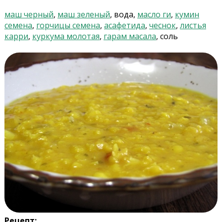
маш черный
,
маш зеленый
, вода,
масло ги
,
кумин
семена
,
горчицы семена
,
асафетида
,
чеснок
,
листья
карри
,
куркума молотая
,
гарам масала
, соль
Рецепт: