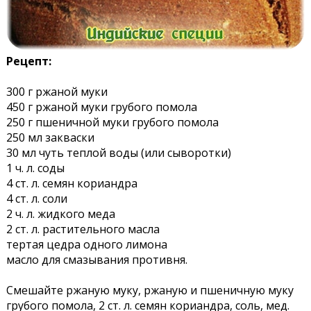
Рецепт:
300 г ржаной муки
450 г ржаной муки грубого помола
250 г пшеничной муки грубого помола
250 мл закваски
30 мл чуть теплой воды (или сыворотки)
1 ч. л. соды
4 ст. л. семян кориандра
4 ст. л. соли
2 ч. л. жидкого меда
2 ст. л. растительного масла
тертая цедра одного лимона
масло для смазывания противня.
Смешайте ржаную муку, ржаную и пшеничную муку
грубого помола, 2 ст. л. семян кориандра, соль, мед.