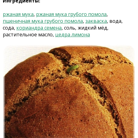
Ингредиенты:
ржаная мука
,
ржаная мука грубого помола
,
пшеничная мука грубого помола
,
закваска
, вода,
сода,
кориандра семена
, соль, жидкий мёд,
растительное масло,
цедра лимона