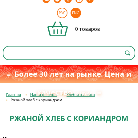
РУС
ENG
0 товаров
≡ Более 30 лет на рынке. Цена и
качество
≡
с 1993 г.
Главная
Наши рецепты
Хлеб и выпечка
Ржаной хлеб с кориандром
РЖАНОЙ ХЛЕБ С КОРИАНДРОМ