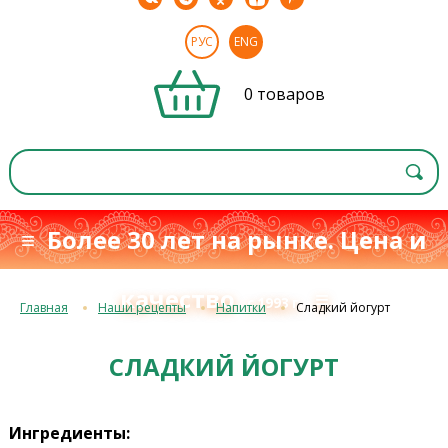
РУС
ENG
0 товаров
≡ Более 30 лет на рынке. Цена и
качество
≡
с 1993 г.
Главная
Наши рецепты
Напитки
Сладкий йогурт
СЛАДКИЙ ЙОГУРТ
Ингредиенты: