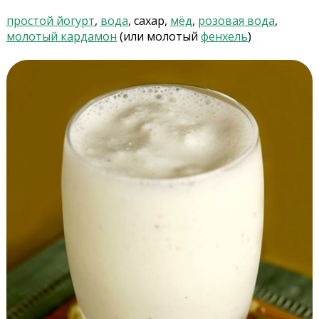
простой йогурт
,
вода
, сахар,
мёд
,
розовая вода
,
молотый кардамон
(или молотый
фенхель
)