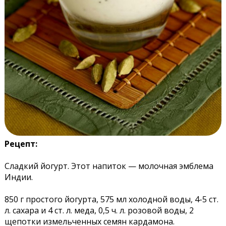
Рецепт:
Сладкий йогурт. Этот напиток — молочная эмблема
Индии.
850 г простого йогурта, 575 мл холодной воды, 4-5 ст.
л. сахара и 4 ст. л. меда, 0,5 ч. л. розовой воды, 2
щепотки измельченных семян кардамона.