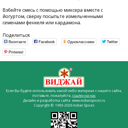
Взбейте смесь с помощью миксера вместе с
йогуртом, сверху посыпьте измельченными
семенами фенхеля или кардамона.
Поделиться:
Вконтакте
Facebook
Одноклассники
Twitter
Pinterest
Если Вы будете использовать какой-либо материал с нашего сайта,
поставьте, пожалуйста,
ссылку на нас
Дизайн и разработка сайта www.indianspices.ru
Copyright © 1993-2026 Indian Spices