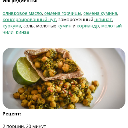
Ингредиенты:
оливковое масло
,
семена горчицы
,
семена кумина
,
консервированный нут
, замороженный
шпинат
,
куркума
, соль, молотые
кумин
и
кориандр
,
молотый
чили
,
кинза
Рецепт:
2 порции, 20 минут