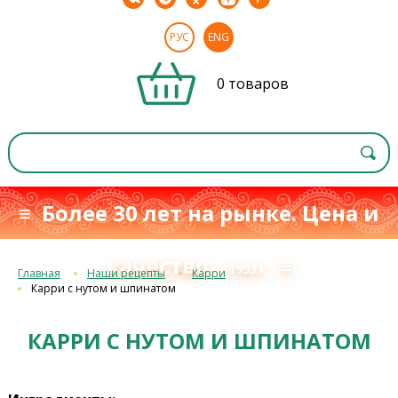
РУС
ENG
0 товаров
≡ Более 30 лет на рынке. Цена и
качество
≡
с 1993 г.
Главная
Наши рецепты
Карри
Карри с нутом и шпинатом
КАРРИ С НУТОМ И ШПИНАТОМ