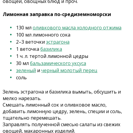
овощей, овощных блюд и проч.
Лимонная заправка по-средиземноморски
130 мл
оливкового масла холодного отжима
100 мл лимонного сока
2–3 веточки
эстрагона
1 веточка
базилика
1 ч. л. тертой лимонной цедры
30 мл
бальзамического уксуса
зеленый
и
черный молотый перец
соль
Зелень эстрагона и базилика вымыть, обсушить и
мелко нарезать.
Смешать лимонный сок и оливковое масло,
добавить лимонную цедру, зелень, специи и соль,
тщательно перемешать.
Заправлять полученной смесью салаты из свежих
овощей, макаронных изделий.