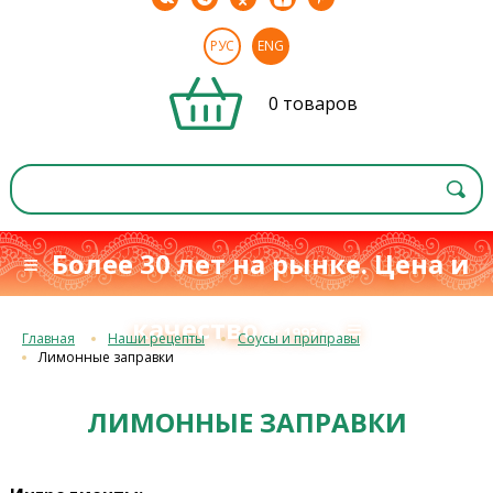
РУС
ENG
0 товаров
≡ Более 30 лет на рынке. Цена и
качество
≡
с 1993 г.
Главная
Наши рецепты
Соусы и приправы
Лимонные заправки
ЛИМОННЫЕ ЗАПРАВКИ