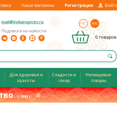
тавка
Наши магазины
Регистрация
Войт
mail@indianspices.ru
РУС
ENG
Подписка на новости
0 товаров
Для здоровья и
Сладости и
Непищевые
красоты
сахар
товары
ство
≡
с 1993 г.