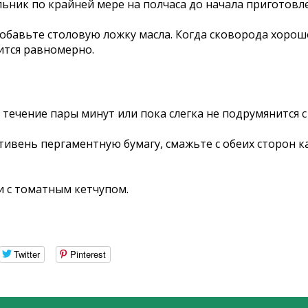
ьник по крайней мере на полчаса до начала приготовл
добавьте столовую ложку масла. Когда сковорода хорош
ится равномерно.
 течение пары минут или пока слегка не подрумянится с
отивень пергаментную бумагу, смажьте с обеих сторон 
и с томатным кетчупом.
Twitter
Pinterest