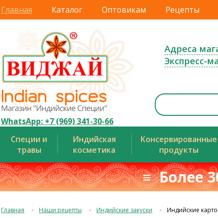
Главная
Каталог
Оптовикам
Рецепты
Адреса маг
Экспресс-м
WhatsApp: +7 (969) 341-30-66
Специи и
Индийская
Консервированные
травы
косметика
продукты
≡ Более 3
Главная
Наши рецепты
Индийские закуски
Индийские карто