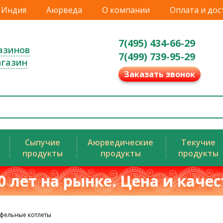
Индия
Аюрведа
О компании
Оплата и дос
7(495) 434-66-29
азинов
7(499) 739-95-29
агазин
Заказать звонок
Сыпучие
Аюрведические
Текучие
продукты
продукты
продукты
0 лет на рынке. Цена и каче
фельные котлеты