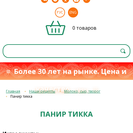
РУС
ENG
0 товаров
≡ Более 30 лет на рынке. Цена и
качество
≡
с 1993 г.
Главная
Наши рецепты
Молоко, сыр, творог
Панир тикка
ПАНИР ТИККА