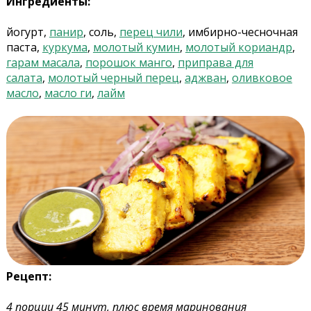
Ингредиенты:
йогурт,
панир
, соль,
перец чили
, имбирно-чесночная
паста,
куркума
,
молотый кумин
,
молотый кориандр
,
гарам масала
,
порошок манго
,
приправа для
салата
,
молотый черный перец
,
аджван
,
оливковое
масло
,
масло ги
,
лайм
Рецепт:
4 порции 45 минут, плюс время маринования