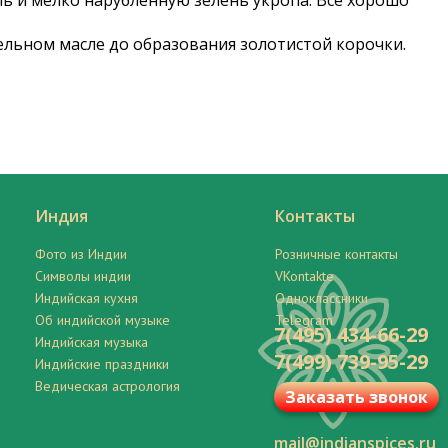
ль и мелко нарубленную зелень укропа. Все хорошо
ельном масле до образования золотистой корочки.
Индия
Контакты
Фото из Индии
Розничные контакты
Символы индии
VKontakte
Индийская кухня
Одноклассники
Об индийской музыке
Telegram
7(495) 434-66-29
Индийская музыка
7(499) 739-95-29
Индийские праздники
Ведическая астрология
Заказать звонок
mail@indianspices.ru