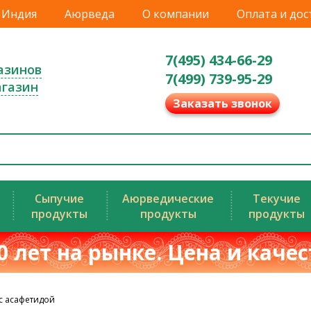
Индия
Аюрведа
О компании
Оплата и дос
7(495) 434-66-29
азинов
7(499) 739-95-29
агазин
Заказать звонок
Сыпучие
Аюрведические
Текучие
продукты
продукты
продукты
0 лет на рынке. Цена и каче
 с асафетидой