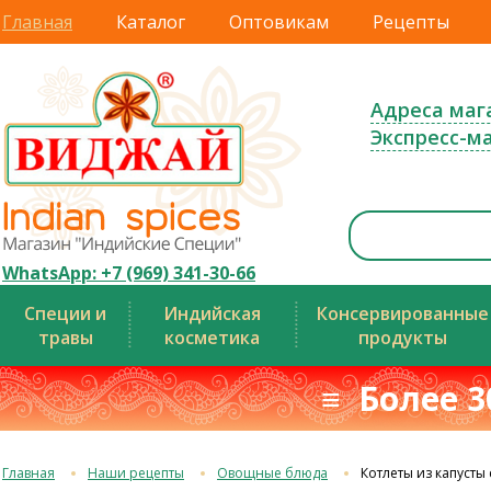
Главная
Каталог
Оптовикам
Рецепты
Адреса маг
Экспресс-м
WhatsApp: +7 (969) 341-30-66
Специи и
Индийская
Консервированные
травы
косметика
продукты
≡ Более 3
Главная
Наши рецепты
Овощные блюда
Котлеты из капусты