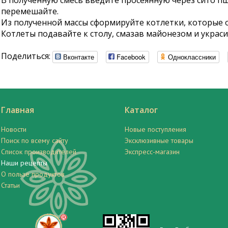
В полученную смесь введите просеянную через сито пш
перемешайте.
Из полученной массы сформируйте котлетки, которые о
Котлеты подавайте к столу, смазав майонезом и украс
Поделиться:
Вконтакте
Facebook
Одноклассники
Главная
Каталог
Новости
Новые поступления
Поиск по всему сайту
Эксклюзивные товары
Список производителей
Экспресс-магазин
Наши рецепты
О пользе продуктов
Статьи