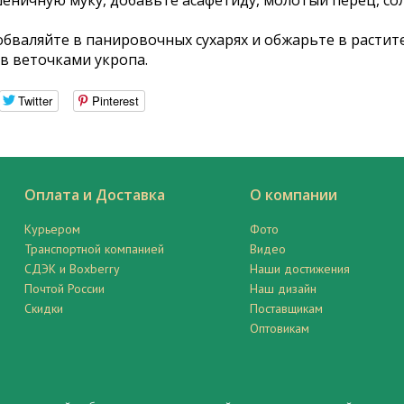
еничную муку, добавьте асафетиду, молотый перец, со
бваляйте в панировочных сухарях и обжарьте в растит
ив веточками укропа.
Twitter
Pinterest
Оплата и Доставка
О компании
Курьером
Фото
Транспортной компанией
Видео
СДЭК и Boxberry
Наши достижения
Почтой России
Наш дизайн
Скидки
Поставщикам
Оптовикам