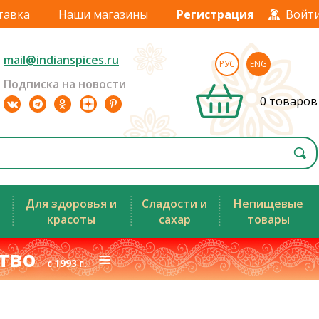
тавка
Наши магазины
Регистрация
Войт
mail@indianspices.ru
РУС
ENG
Подписка на новости
0 товаров
Для здоровья и
Сладости и
Непищевые
красоты
сахар
товары
ство
≡
с 1993 г.