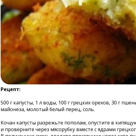
Рецепт:
500 г капусты, 1 л воды, 100 г грецких орехов, 30 г пше
майонеза, молотый белый перец, соль.
Кочан капусты разрежьте пополам, опустите в кипящую
и проверните через мясорубку вместе с ядрами грецког