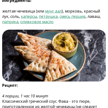
Ингредиенты:
желтая чечевица (или
мунг дал
), морковь, красный
лук, соль,
каперсы
,
петрушка
,
смесь перцев
, лаваш,
паприка
,
оливковое масло
Рецепт:
4 порции, 1 час 10 минут
Классический греческий соус. Фава - это пюре,
приготовленное из желтой чечевицы (не следует