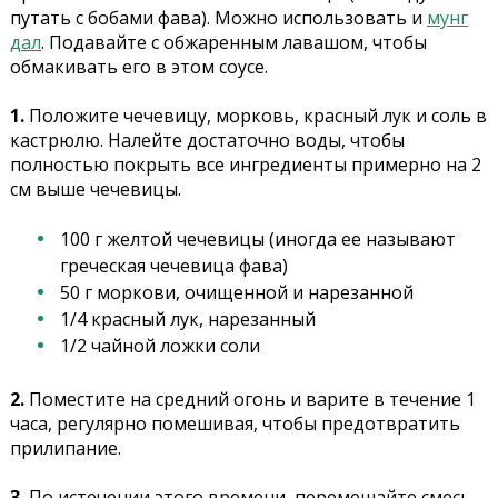
путать с бобами фава). Можно использовать и
мунг
дал
. Подавайте с обжаренным лавашом, чтобы
обмакивать его в этом соусе.
1.
Положите чечевицу, морковь, красный лук и соль в
кастрюлю. Налейте достаточно воды, чтобы
полностью покрыть все ингредиенты примерно на 2
см выше чечевицы.
100 г желтой чечевицы (иногда ее называют
греческая чечевица фава)
50 г моркови, очищенной и нарезанной
1/4 красный лук, нарезанный
1/2 чайной ложки соли
2.
Поместите на средний огонь и варите в течение 1
часа, регулярно помешивая, чтобы предотвратить
прилипание.
3.
По истечении этого времени, перемешайте смесь