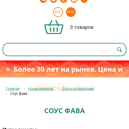
РУС
ENG
0 товаров
≡ Более 30 лет на рынке. Цена и
качество
≡
с 1993 г.
Главная
Наши рецепты
Соусы и приправы
Соус фава
СОУС ФАВА