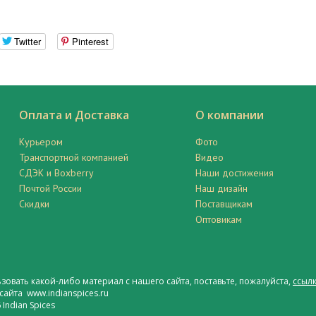
Twitter
Pinterest
Оплата и Доставка
О компании
Курьером
Фото
Транспортной компанией
Видео
СДЭК и Boxberry
Наши достижения
Почтой России
Наш дизайн
Скидки
Поставщикам
Оптовикам
ьзовать какой-либо материал с нашего сайта, поставьте, пожалуйста,
ссылк
сайта www.indianspices.ru
Indian Spices