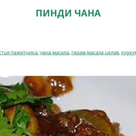
ПИНДИ ЧАНА
стья пажитника
,
чана масала
,
гарам масала целая
,
курку