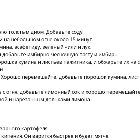
лю толстым дном. Добавьте соду.
ем на небольшом огне около 15 минут.
ина, асафетиду, зеленый чили и лук.
м добавьте имбирно-чесночную пасту и имбирь.
рошка кумина и листьев пажитника, и обжарьте их на ср
и.
у. Хорошо перемешайте, добавьте порошок кумина, лист
е с огня, добавьте лимонный сок и хорошо перемешайте
нзой и нарезанным дольками лимона.
варного картофеля.
кипения. Он варится быстрее и будет мягче.