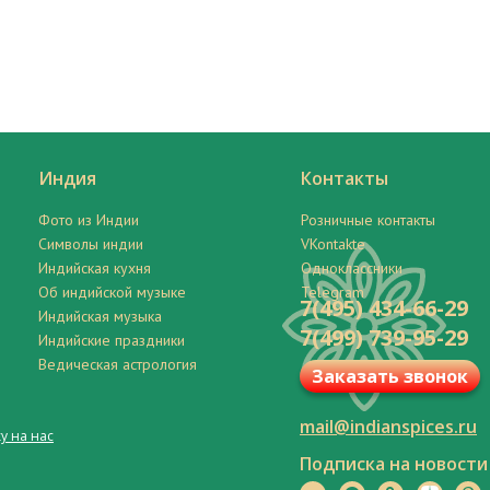
Индия
Контакты
Фото из Индии
Розничные контакты
Символы индии
VKontakte
Индийская кухня
Одноклассники
Об индийской музыке
Telegram
7(495) 434-66-29
Индийская музыка
7(499) 739-95-29
Индийские праздники
Ведическая астрология
Заказать звонок
mail@indianspices.ru
у на нас
Подписка на новости