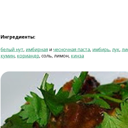
Ингредиенты:
белый нут
,
имбирная
и
чесночная паста
,
имбирь
,
лук
,
ли
кумин
,
кориандр
, соль, лимон,
кинза