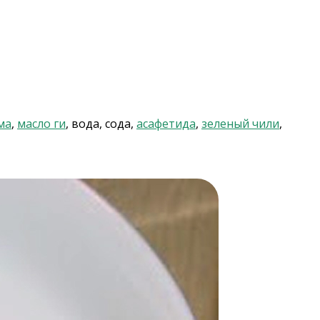
ма
,
масло ги
, вода, сода,
асафетида
,
зеленый чили
,