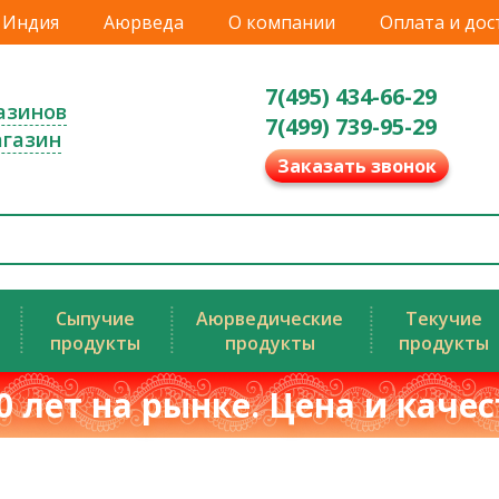
Индия
Аюрведа
О компании
Оплата и дос
7(495) 434-66-29
азинов
7(499) 739-95-29
агазин
Заказать звонок
Сыпучие
Аюрведические
Текучие
продукты
продукты
продукты
0 лет на рынке. Цена и каче