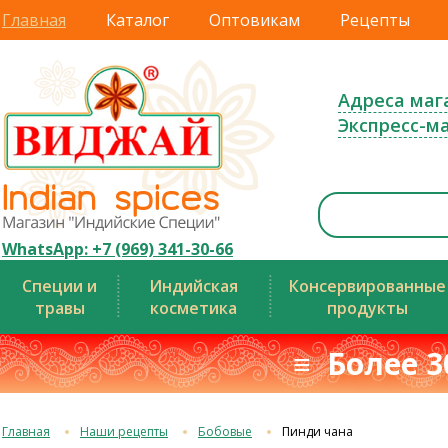
Главная
Каталог
Оптовикам
Рецепты
Адреса маг
Экспресс-м
WhatsApp: +7 (969) 341-30-66
Специи и
Индийская
Консервированные
травы
косметика
продукты
≡ Более 3
Главная
Наши рецепты
Бобовые
Пинди чана