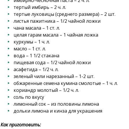
имбирно-чесночная паста – 2 ч. л.
тертый имбирь – 2 ч. л.
тертые луковицы (среднего размера) – 2 шт.
листья пажитника – 1/2 чайной ложки
чана масала – 1 ст. л.
целая гарам масала – 1 чайная ложка
куркумы – 1 ч. л.
масло – 1 ст. л.
вода – 1 1/2 стакана
пищевая сода – 1/2 чайной ложки
асафетида – 1/2 ч. л.
зеленый чили нарезанный – 1-2 шт.
обжаренные семена кумина смолотые – 1 ч. л.
кориандр молотый – 1/2 ч. л.
соль по вкусу
лимонный сок – из половины лимона
дольки лимона и кинза для украшения
Как приготовить: