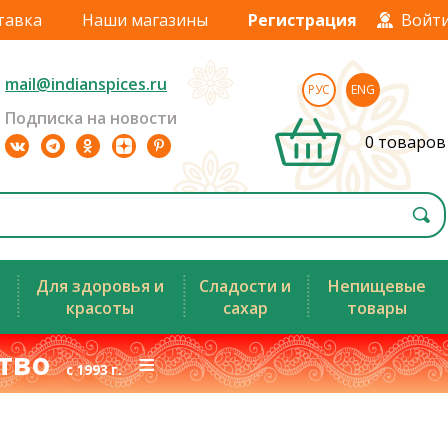
тавка
Наши магазины
Регистрация
Войт
mail@indianspices.ru
РУС
ENG
Подписка на новости
0 товаров
Для здоровья и
Сладости и
Непищевые
красоты
сахар
товары
ство
≡
с 1993 г.