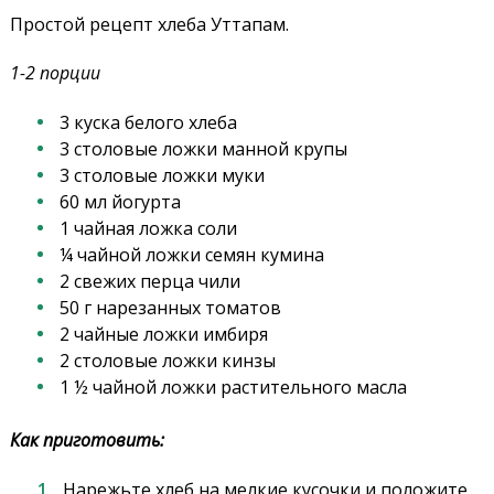
Простой рецепт хлеба Уттапам.
1-2 порции
3 куска белого хлеба
3 столовые ложки манной крупы
3 столовые ложки муки
60 мл йогурта
1 чайная ложка соли
¼ чайной ложки семян кумина
2 свежих перца чили
50 г нарезанных томатов
2 чайные ложки имбиря
2 столовые ложки кинзы
1 ½ чайной ложки растительного масла
Как приготовить:
Нарежьте хлеб на мелкие кусочки и положите