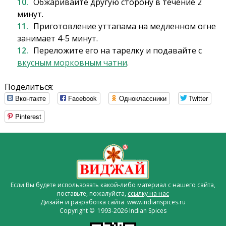
Обжаривайте другую сторону в течение 2
минут.
Приготовление уттапама на медленном огне
занимает 4-5 минут.
Переложите его на тарелку и подавайте с
вкусным морковным чатни
.
Поделиться:
Вконтакте
Facebook
Одноклассники
Twitter
Pinterest
Если Вы будете использовать какой-либо материал с нашего сайта,
поставьте, пожалуйста,
ссылку на нас
Дизайн и разработка сайта www.indianspices.ru
Copyright © 1993-2026 Indian Spices