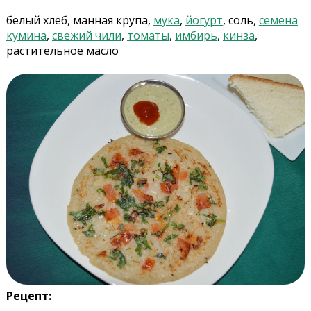
белый хлеб, манная крупа,
мука
,
йогурт
, соль,
семена
кумина
,
свежий чили
,
томаты
,
имбирь
,
кинза
,
растительное масло
Рецепт: