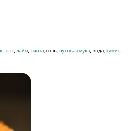
чеснок
,
лайм
,
кинза
, соль,
нутовая мука
, вода,
кумин
,