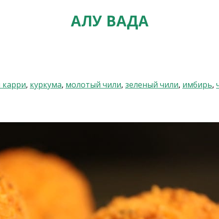
АЛУ ВАДА
я карри
,
куркума
,
молотый чили
,
зеленый чили
,
имбирь
,