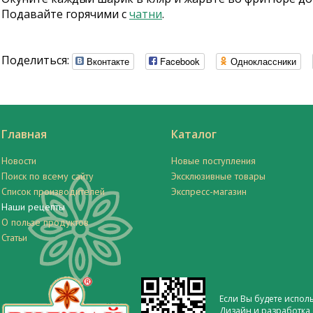
Подавайте горячими с
чатни
.
Поделиться:
Вконтакте
Facebook
Одноклассники
Главная
Каталог
Новости
Новые поступления
Поиск по всему сайту
Эксклюзивные товары
Список производителей
Экспресс-магазин
Наши рецепты
О пользе продуктов
Статьи
Если Вы будете испол
Дизайн и разработка 