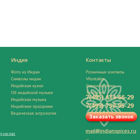
Индия
Контакты
Фото из Индии
Розничные контакты
Символы индии
VKontakte
Индийская кухня
Одноклассники
Об индийской музыке
Telegram
7(495) 434-66-29
Индийская музыка
7(499) 739-95-29
Индийские праздники
Ведическая астрология
Заказать звонок
mail@indianspices.ru
у на нас