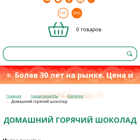
РУС
ENG
0 товаров
≡ Более 30 лет на рынке. Цена и
качество
≡
с 1993 г.
Главная
Наши рецепты
Напитки
Домашний горячий шоколад
ДОМАШНИЙ ГОРЯЧИЙ ШОКОЛАД