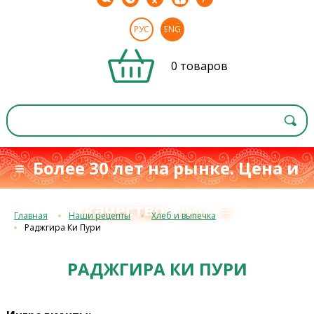
РУС
ENG
0 товаров
≡ Более 30 лет на рынке. Цена и
качество
≡
с 1993 г.
Главная
Наши рецепты
Хлеб и выпечка
Раджгира Ки Пури
РАДЖГИРА КИ ПУРИ