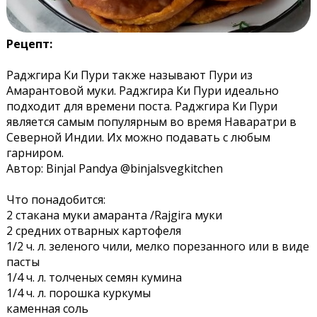
Рецепт:
Раджгира Ки Пури также называют Пури из
Амарантовой муки. Раджгира Ки Пури идеально
подходит для времени поста. Раджгира Ки Пури
является самым популярным во время Наваратри в
Северной Индии. Их можно подавать с любым
гарниром.
Автор: Binjal Pandya @binjalsvegkitchen
Что понадобится:
2 стакана муки амаранта /Rajgira муки
2 средних отварных картофеля
1/2 ч. л. зеленого чили, мелко порезанного или в виде
пасты
1/4 ч. л. толченых семян кумина
1/4 ч. л. порошка куркумы
каменная соль