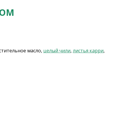
КОМ
астительное масло,
целый чили
,
листья карри
,