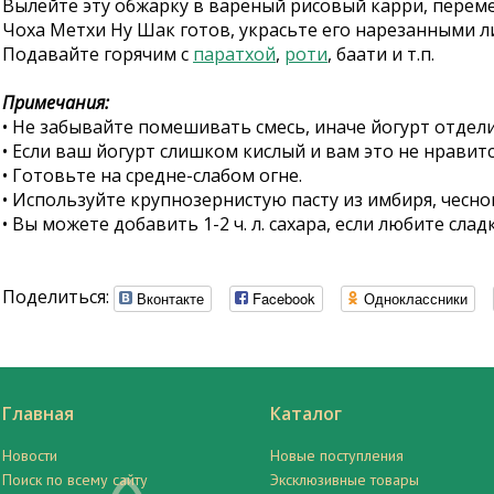
Вылейте эту обжарку в вареный рисовый карри, переме
Чоха Метхи Ну Шак готов, украсьте его нарезанными л
Подавайте горячим с
паратхой
,
роти
, баати и т.п.
Примечания:
• Не забывайте помешивать смесь, иначе йогурт отдели
• Если ваш йогурт слишком кислый и вам это не нравитс
• Готовьте на средне-слабом огне.
• Используйте крупнозернистую пасту из имбиря, чеснок
• Вы можете добавить 1-2 ч. л. сахара, если любите слад
Поделиться:
Вконтакте
Facebook
Одноклассники
Главная
Каталог
Новости
Новые поступления
Поиск по всему сайту
Эксклюзивные товары