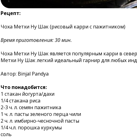
Рецепт:
Чоха Метхи Ну Шак (рисовый карри с пажитником)
Время приготовления: 30 мин.
Чоха Метхи Ну Шак является популярным карри в север
Метхи Ну Шак легкий идеальный гарнир для любых инд
Автор: Binjal Pandya
Что понадобится:
1 стакан йогурта/дахи
1/4 стакана риса
2-3 ч. л. семян пажитника
1 ч. л. пасты зеленого перца чили
2 ч. л. имбирно-чесночной пасты
1/4 ч.л. порошка куркумы
соль