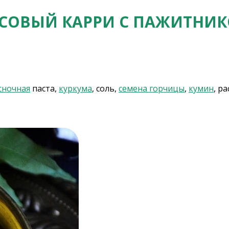
СОВЫЙ КАРРИ С ПАЖИТНИ
сночная
паста,
куркума
, соль,
семена горчицы
,
кумин
, р