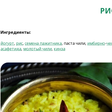
РИ
Ингредиенты:
йогурт
,
рис
,
семена пажитника
, паста чили,
имбирно
-
че
асафетида
,
молотый чили
,
кинза