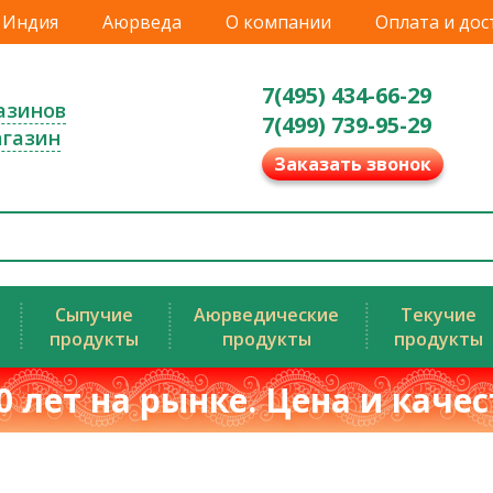
Индия
Аюрведа
О компании
Оплата и дос
7(495) 434-66-29
азинов
7(499) 739-95-29
агазин
Заказать звонок
Сыпучие
Аюрведические
Текучие
продукты
продукты
продукты
0 лет на рынке. Цена и каче