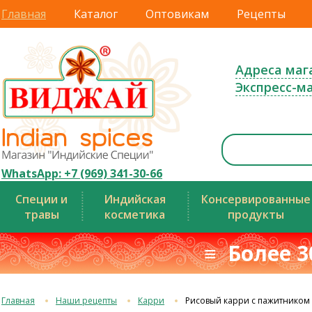
Главная
Каталог
Оптовикам
Рецепты
Адреса маг
Экспресс-м
WhatsApp: +7 (969) 341-30-66
Специи и
Индийская
Консервированные
травы
косметика
продукты
≡ Более 3
Главная
Наши рецепты
Карри
Рисовый карри с пажитником