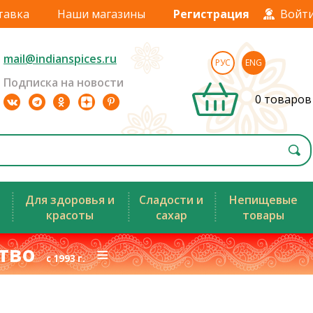
тавка
Наши магазины
Регистрация
Войт
mail@indianspices.ru
РУС
ENG
Подписка на новости
0 товаров
Для здоровья и
Сладости и
Непищевые
красоты
сахар
товары
ство
≡
с 1993 г.