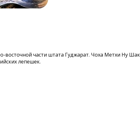
о-восточной части штата Гуджарат. Чоха Метхи Ну Шак 
ийских лепешек.