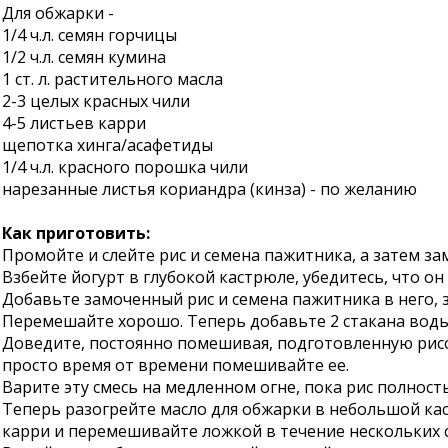
Для обжарки -
1/4 ч.л. семян горчицы
1/2 ч.л. семян кумина
1 ст. л. растительного масла
2-3 целых красных чили
4-5 листьев карри
щепотка хинга/асафетиды
1/4 ч.л. красного порошка чили
нарезанные листья кориандра (кинза) - по желанию
Как приготовить:
Промойте и слейте рис и семена пажитника, а затем за
Взбейте йогурт в глубокой кастрюле, убедитесь, что он
Добавьте замоченный рис и семена пажитника в него, з
Перемешайте хорошо. Теперь добавьте 2 стакана воды,
Доведите, постоянно помешивая, подготовленную рисов
просто время от времени помешивайте ее.
Варите эту смесь на медленном огне, пока рис полность
Теперь разогрейте масло для обжарки в небольшой кас
карри и перемешивайте ложкой в течение нескольких с