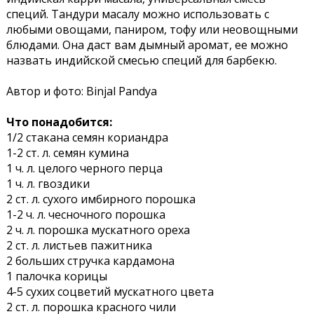
специй. Тандури масалу можно использовать с
любыми овощами, паниром, тофу или неовощными
блюдами. Она даст вам дымный аромат, ее можно
назвать индийской смесью специй для барбекю.
Автор и фото: Binjal Pandya
Что понадобится:
1/2 стакана семян кориандра
1-2 ст. л. семян кумина
1 ч. л. целого черного перца
1 ч. л. гвоздики
2 ст. л. сухого имбирного порошка
1-2 ч. л. чесночного порошка
2 ч. л. порошка мускатного ореха
2 ст. л. листьев пажитника
2 больших стручка кардамона
1 палочка корицы
4-5 сухих соцветий мускатного цвета
2 ст. л. порошка красного чили