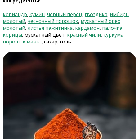
Ингредиенты:
кориандр
,
кумин
,
черный перец
,
гвоздика
,
имбирь
молотый
,
чесночный порошок
,
мускатный орех
молотый
,
листья пажитника
,
кардамон
,
палочка
корицы
, мускатный цвет,
красный чили
,
куркума
,
порошок манго
, сахар, соль