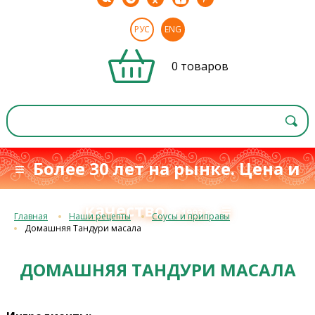
РУС
ENG
0 товаров
≡ Более 30 лет на рынке. Цена и
качество
≡
с 1993 г.
Главная
Наши рецепты
Соусы и приправы
Домашняя Тандури масала
ДОМАШНЯЯ ТАНДУРИ МАСАЛА