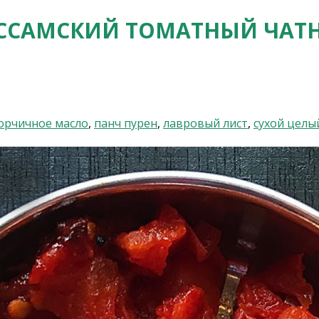
ССАМСКИЙ ТОМАТНЫЙ ЧАТ
орчичное масло
,
панч пурен
,
лавровый лист
,
сухой целы