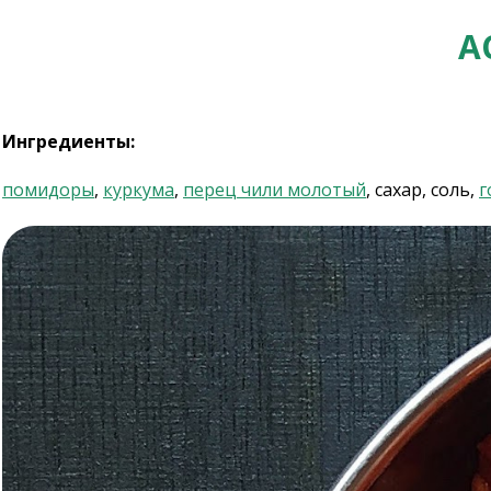
А
Ингредиенты:
помидоры
,
куркума
,
перец чили молотый
, сахар, соль,
г