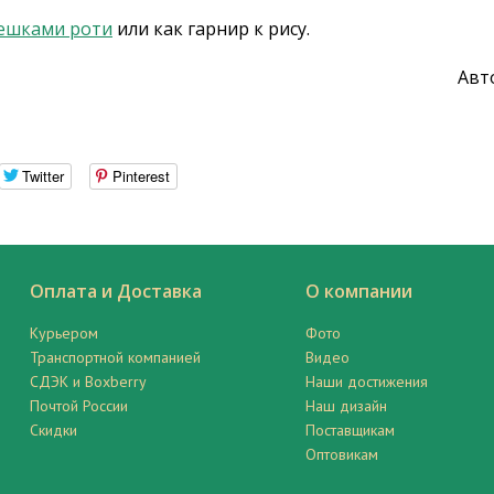
ешками роти
или как гарнир к рису.
Авт
Twitter
Pinterest
Оплата и Доставка
О компании
Курьером
Фото
Транспортной компанией
Видео
СДЭК и Boxberry
Наши достижения
Почтой России
Наш дизайн
Скидки
Поставщикам
Оптовикам