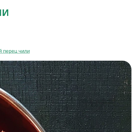
НИ
й перец чили