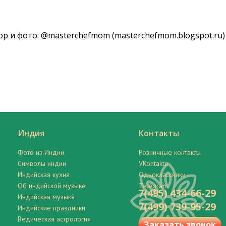
ор и фото: @masterchefmom (masterchefmom.blogspot.ru)
Индия
Контакты
Фото из Индии
Розничные контакты
Символы индии
VKontakte
Индийская кухня
Одноклассники
Об индийской музыке
Telegram
7(495) 434-66-29
Индийская музыка
7(499) 739-95-29
Индийские праздники
Ведическая астрология
Заказать звонок