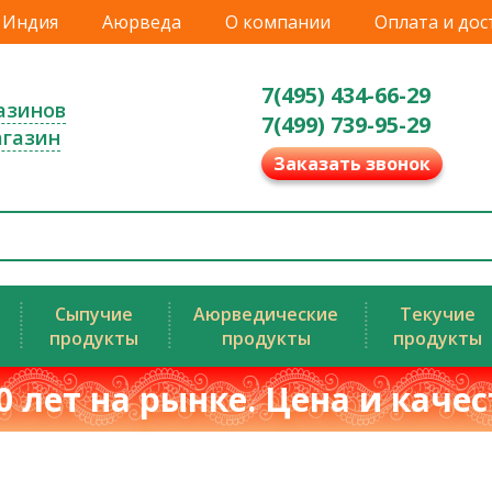
Индия
Аюрведа
О компании
Оплата и дос
7(495) 434-66-29
азинов
7(499) 739-95-29
агазин
Заказать звонок
Сыпучие
Аюрведические
Текучие
продукты
продукты
продукты
0 лет на рынке. Цена и каче