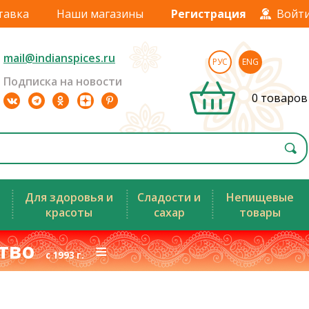
тавка
Наши магазины
Регистрация
Войт
mail@indianspices.ru
РУС
ENG
Подписка на новости
0 товаров
Для здоровья и
Сладости и
Непищевые
красоты
сахар
товары
ство
≡
с 1993 г.