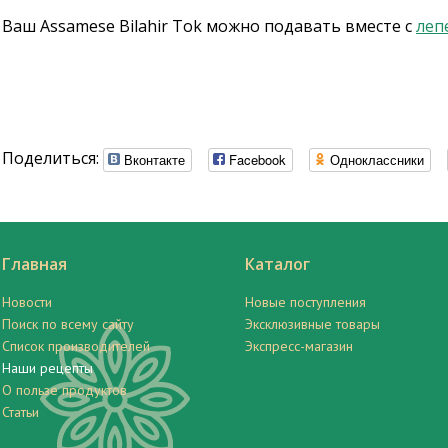
Ваш Assamese Bilahir Tok можно подавать вместе с
леп
Поделиться:
Вконтакте
Facebook
Одноклассники
Главная
Каталог
Новости
Новые поступления
Поиск по всему сайту
Эксклюзивные товары
Список производителей
Экспресс-магазин
Наши рецепты
О пользе продуктов
Статьи