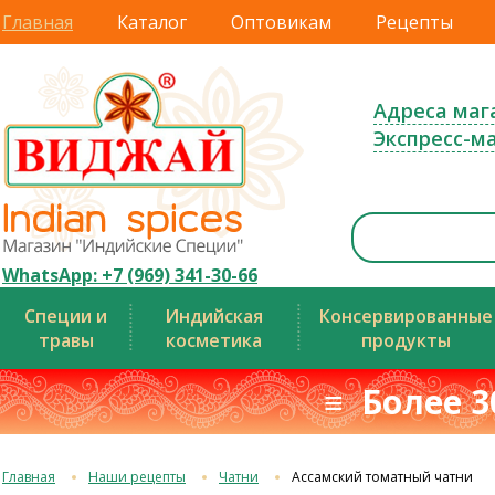
Главная
Каталог
Оптовикам
Рецепты
Адреса маг
Экспресс-м
WhatsApp: +7 (969) 341-30-66
Специи и
Индийская
Консервированные
травы
косметика
продукты
≡ Более 3
Главная
Наши рецепты
Чатни
Ассамский томатный чатни