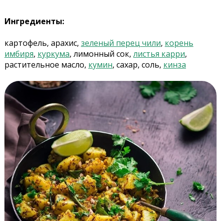
Ингредиенты:
картофель, арахис,
зеленый перец чили
,
корень
имбиря
,
куркума
, лимонный сок,
листья карри
,
растительное масло,
кумин
, сахар, соль,
кинза