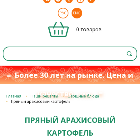
РУС
ENG
0 товаров
≡ Более 30 лет на рынке. Цена и
качество
≡
с 1993 г.
Главная
Наши рецепты
Овощные блюда
Пряный арахисовый картофель
ПРЯНЫЙ АРАХИСОВЫЙ
КАРТОФЕЛЬ