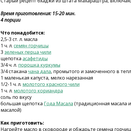
Старый рецепт бхаджи из штата Махараштра, включающ
Время приготовления: 15-20 мин.
4 порции
Что понадобится:
2,5-3 ст. л. масла
1 ч. л.
семян горчицы
3
зеленых перца чили
щепотка
асафетиды
3/4 ч. л.
порошка куркумы
3/4 стакана
чана дала
, промытого и замоченного в тепл
1 маленькая капуста, мелко нарезанная
1/2-1 ч. л.
молотого красного чили
1 ч. л.
молотого кориандра
соль по вкусу
большая щепотка
Года Масала
(традиционная масала и
масалой)
Как приготовить:
Нагрейте масло в сковороде и обжарьте семена горчиц