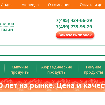
Индия
Аюрведа
О компании
Оплата и дос
7(495) 434-66-29
азинов
7(499) 739-95-29
агазин
Заказать звонок
Сыпучие
Аюрведические
Текучие
продукты
продукты
продукты
0 лет на рынке. Цена и каче
й