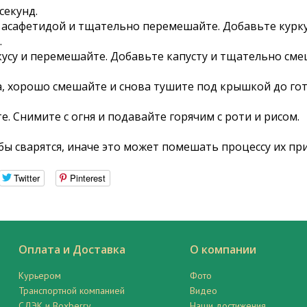
секунд.
 асафетидой и тщательно перемешайте. Добавьте курк
.
вкусу и перемешайте. Добавьте капусту и тщательно см
, хорошо смешайте и снова тушите под крышкой до гот
 Снимите с огня и подавайте горячим с роти и рисом.
обы сварятся, иначе это может помешать процессу их пр
Twitter
Pinterest
Оплата и Доставка
О компании
Курьером
Фото
Транспортной компанией
Видео
СДЭК и Boxberry
Наши достижения