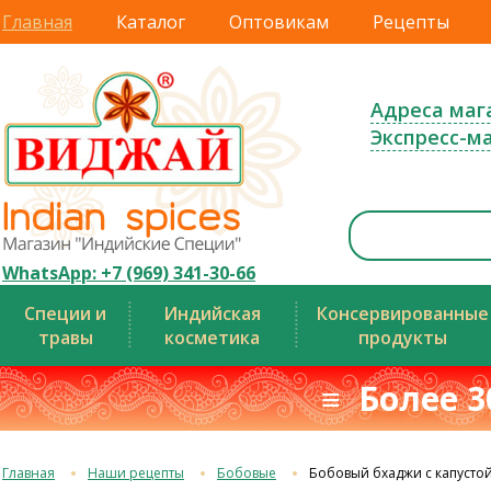
Главная
Каталог
Оптовикам
Рецепты
Адреса маг
Экспресс-м
WhatsApp: +7 (969) 341-30-66
Специи и
Индийская
Консервированные
травы
косметика
продукты
≡ Более 3
Главная
Наши рецепты
Бобовые
Бобовый бхаджи с капусто