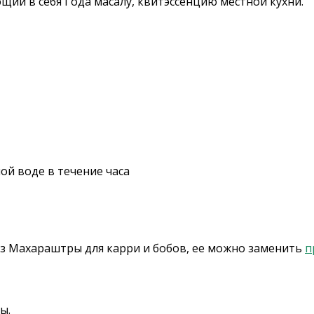
ий в себя Года масалу, квитэссенцию местной кухни.
ой воде в течение часа
з Махараштры для карри и бобов, ее можно заменить
п
ы.