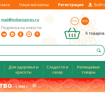
тавка
Наши магазины
Регистрация
Войт
mail@indianspices.ru
РУС
ENG
Подписка на новости
0 товаров
Для здоровья и
Сладости и
Непищевые
красоты
сахар
товары
ство
≡
с 1993 г.