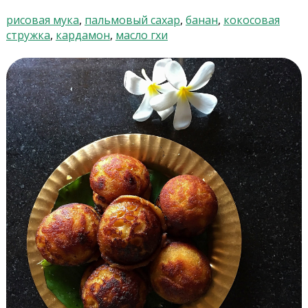
рисовая мука
,
пальмовый сахар
,
банан
,
кокосовая
стружка
,
кардамон
,
масло гхи