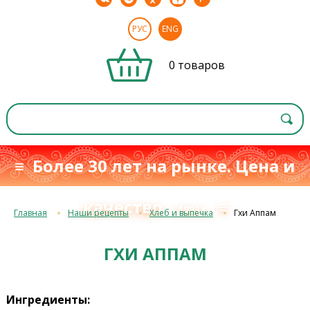
РУС
ENG
0 товаров
≡ Более 30 лет на рынке. Цена и
качество
≡
с 1993 г.
Главная
Наши рецепты
Хлеб и выпечка
Гхи Аппам
ГХИ АППАМ
Ингредиенты: