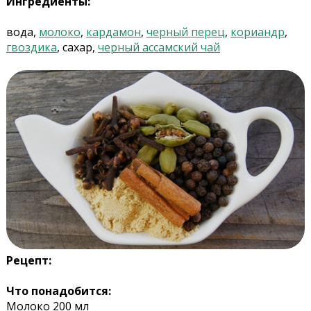
Ингредиенты:
вода,
молоко
,
кардамон
,
черный перец
,
кориандр
,
гвоздика
, сахар,
черный ассамский чай
Рецепт:
Что понадобится:
Молоко 200 мл