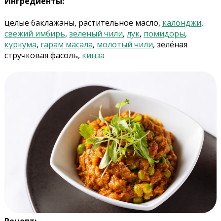
Ингредиенты:
целые баклажаны, растительное масло,
калонджи
,
свежий имбирь
,
зеленый чили
,
лук
,
помидоры
,
куркума
,
гарам масала
,
молотый чили
, зелёная
стручковая фасоль,
кинза