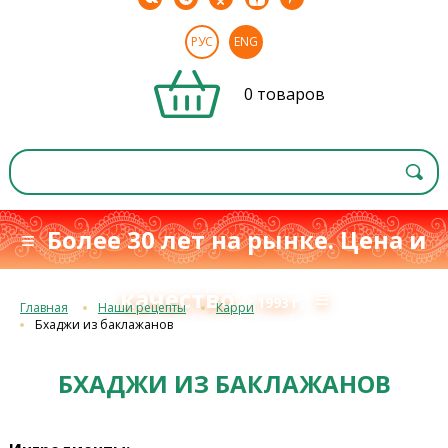
РУС
ENG
0 товаров
≡ Более 30 лет на рынке. Цена и
качество
≡
с 1993 г.
Главная
Наши рецепты
Карри
Бхаджи из баклажанов
БХАДЖИ ИЗ БАКЛАЖАНОВ