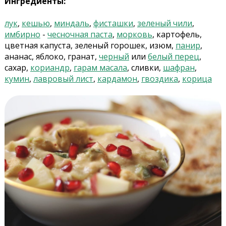
Ингредиенты:
лук
,
кешью
,
миндаль
,
фисташки
,
зеленый чили
,
имбирно
-
чесночная паста
,
морковь
, картофель,
цветная капуста, зеленый горошек, изюм,
панир
,
ананас, яблоко, гранат,
черный
или
белый перец
,
сахар,
кориандр
,
гарам масала
, сливки,
шафран
,
кумин
,
лавровый лист
,
кардамон
,
гвоздика
,
корица