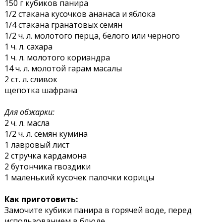
150 г кубиков панира
1/2 стакана кусочков ананаса и яблока
1/4 стакана гранатовых семян
1/2 ч. л. молотого перца, белого или черного
1 ч. л. сахара
1 ч. л. молотого кориандра
14 ч. л. молотой гарам масалы
2 ст. л. сливок
щепотка шафрана
Для обжарки:
2 ч. л. масла
1/2 ч. л. семян кумина
1 лавровый лист
2 стручка кардамона
2 бутончика гвоздики
1 маленький кусочек палочки корицы
Как приготовить:
Замочите кубики панира в горячей воде, перед
использованием в блюде.