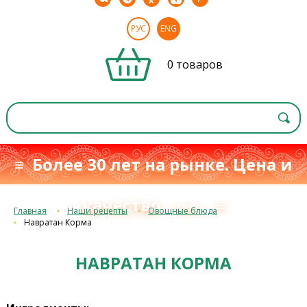
РУС
ENG
0 товаров
≡ Более 30 лет на рынке. Цена и
качество
≡
с 1993 г.
Главная
Наши рецепты
Овощные блюда
Навратан Корма
НАВРАТАН КОРМА