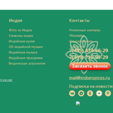
Индия
Контакты
Фото из Индии
Розничные контакты
Символы индии
VKontakte
Индийская кухня
Одноклассники
Об индийской музыке
Telegram
7(495) 434-66-29
Индийская музыка
7(499) 739-95-29
Индийские праздники
Ведическая астрология
Заказать звонок
mail@indianspices.ru
у на нас
Подписка на новости