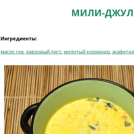
МИЛИ-ДЖУЛИ
Ингредиенты:
масло гхи
,
лавровый лист
,
молотый кориандр
,
асафети