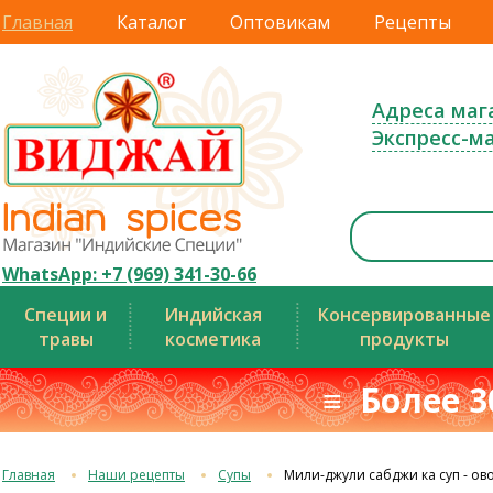
Главная
Каталог
Оптовикам
Рецепты
Адреса маг
Экспресс-м
WhatsApp: +7 (969) 341-30-66
Специи и
Индийская
Консервированные
травы
косметика
продукты
≡ Более 3
Главная
Наши рецепты
Супы
Мили-джули сабджи ка суп - о