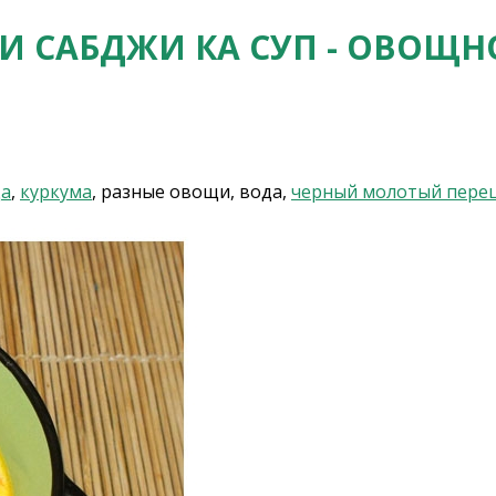
 САБДЖИ КА СУП - ОВОЩН
да
,
куркума
, разные овощи, вода,
черный молотый пере