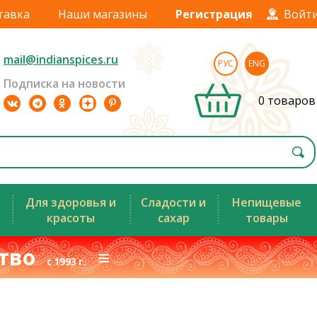
тавка
Наши магазины
Регистрация
Войт
mail@indianspices.ru
РУС
ENG
Подписка на новости
0 товаров
Для здоровья и
Сладости и
Непищевые
красоты
сахар
товары
ство
≡
с 1993 г.