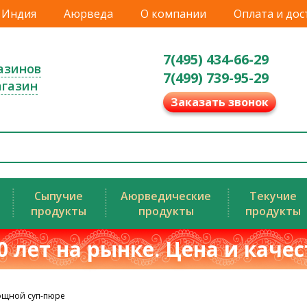
Индия
Аюрведа
О компании
Оплата и дос
7(495) 434-66-29
азинов
7(499) 739-95-29
агазин
Заказать звонок
Сыпучие
Аюрведические
Текучие
продукты
продукты
продукты
0 лет на рынке. Цена и каче
вощной суп-пюре