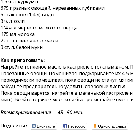
1,5 ч. л. куркумы
675 г разных овощей, нарезанных кубиками
6 стаканов (1,4 л) воды
3 ч. л. соли
1/4 ч. л. черного молотого перца
475 мл молока
2 ст. л. сливочного масла
3 ст. л. белой муки
Как приготовить:
Нагрейте топленое масло в кастрюле с толстым дном. 
нарезанные овощи. Помешивая, поджаривайте их 4-5 ми
периодически помешивая, пока овощи не станут мягким
забудьте предварительно удалить лавровые листья.
Пока овощи варятся, нагрейте в маленькой кастрюле на
мин.). Влейте горячее молоко и быстро мешайте смесь в 
Время приготовления — 45 - 50 мин.
Поделиться:
Вконтакте
Facebook
Одноклассники