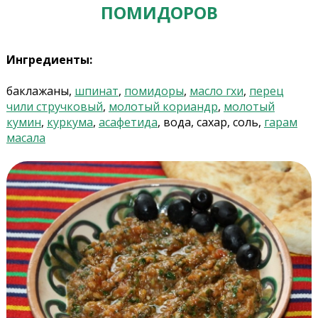
ПОМИДОРОВ
Ингредиенты:
баклажаны,
шпинат
,
помидоры
,
масло гхи
,
перец
чили стручковый
,
молотый кориандр
,
молотый
кумин
,
куркума
,
асафетида
, вода, сахар, соль,
гарам
масала