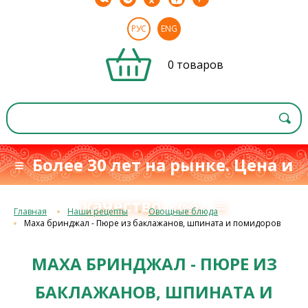
РУС
ENG
0 товаров
≡ Более 30 лет на рынке. Цена и
качество
≡
с 1993 г.
Главная
Наши рецепты
Овощные блюда
Маха бринджал - Пюре из баклажанов, шпината и помидоров
МАХА БРИНДЖАЛ - ПЮРЕ ИЗ
БАКЛАЖАНОВ, ШПИНАТА И