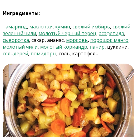
Ингредиенты:
тамаринд
,
масло гхи
,
кумин
,
свежий имбирь
,
свежий
зеленый чили
,
молотый черный перец
,
асафетида
,
сыворотка
, сахар, ананас,
морковь
,
порошок манго
,
молотый чили
,
молотый кориандр
,
панир
, цуккини,
сельдерей
,
помидоры
, соль, картофель