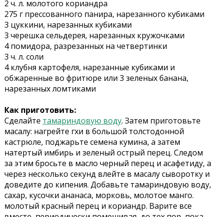
2 ч. л. молотого кориандра
275 г прессованного панира, нарезанного кубиками
3 цуккини, нарезанных кубиками
3 черешка сельдерея, нарезанных кружочками
4 помидора, разрезанных на четвертинки
3 ч. л. соли
4 клубня картофеля, нарезанные кубиками и
обжаренные во фритюре или 3 зеленых банана,
нарезанных ломтиками
Как приготовить:
Сделайте
тамариндовую воду
. Затем приготовьте
масалу: нагрейте гхи в большой толстодонной
кастрюле, поджарьте семена кумина, а затем
натертый имбирь и зеленый острый перец. Следом
за этим бросьте в масло черный перец и асафетиду, а
через несколько секунд влейте в масалу сыворотку и
доведите до кипения. Добавьте тамариндовую воду,
сахар, кусочки ананаса, морковь, молотое манго.
молотый красный перец и кориандр. Варите все
вместе, периодически помешивая, до тех пор, пока