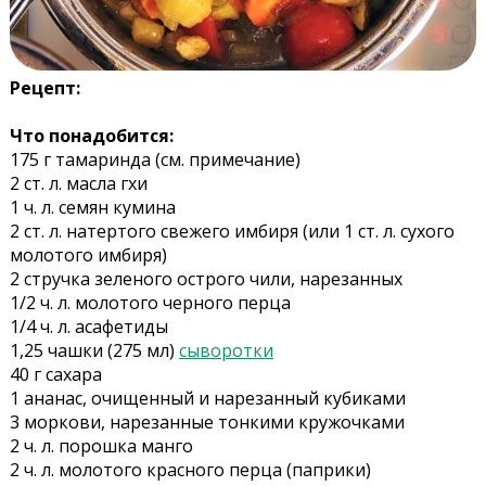
Рецепт:
Что понадобится:
175 г тамаринда (см. примечание)
2 ст. л. масла гхи
1 ч. л. семян кумина
2 ст. л. натертого свежего имбиря (или 1 ст. л. сухого
молотого имбиря)
2 стручка зеленого острого чили, нарезанных
1/2 ч. л. молотого черного перца
1/4 ч. л. асафетиды
1,25 чашки (275 мл)
сыворотки
40 г сахара
1 ананас, очищенный и нарезанный кубиками
3 моркови, нарезанные тонкими кружочками
2 ч. л. порошка манго
2 ч. л. молотого красного перца (паприки)