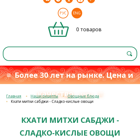
РУС
ENG
0 товаров
≡ Более 30 лет на рынке. Цена и
качество
≡
с 1993 г.
Главная
Наши рецепты
Овощные блюда
Кхати митхи сабджи - Сладко-кислые овощи
КХАТИ МИТХИ САБДЖИ -
СЛАДКО-КИСЛЫЕ ОВОЩИ