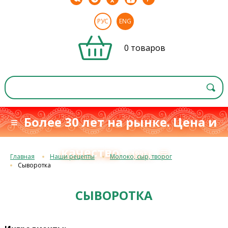
РУС
ENG
0 товаров
≡ Более 30 лет на рынке. Цена и
качество
≡
с 1993 г.
Главная
Наши рецепты
Молоко, сыр, творог
Сыворотка
СЫВОРОТКА