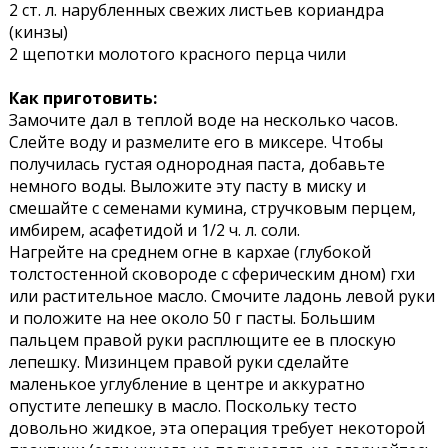
2 ст. л. нарубленных свежих листьев кориандра
(кинзы)
2 щепотки молотого красного перца чили
Как приготовить:
Замочите дал в теплой воде на несколько часов.
Слейте воду и размелите его в миксере. Чтобы
получилась густая однородная паста, добавьте
немного воды. Выложите эту пасту в миску и
смешайте с семенами кумина, стручковым перцем,
имбирем, асафетидой и 1/2 ч. л. соли.
Нагрейте на среднем огне в кархае (глубокой
толстостенной сковороде с сферическим дном) гхи
или растительное масло. Смочите ладонь левой руки
и положите на нее около 50 г пасты. Большим
пальцем правой руки расплющите ее в плоскую
лепешку. Мизинцем правой руки сделайте
маленькое углубление в центре и аккуратно
опустите лепешку в масло. Поскольку тесто
довольно жидкое, эта операция требует некоторой