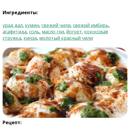
Ингредиенты:
урад дал
,
кумин
,
свежий чили
,
свежий имбирь
,
асафетида
,
соль
,
масло гхи
,
йогурт
,
кокосовая
стружка
,
кинза
,
молотый красный чили
Рецепт: