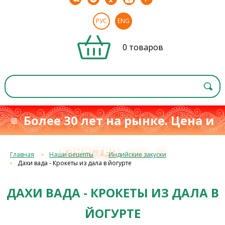
РУС
ENG
0 товаров
≡ Более 30 лет на рынке. Цена и
качество
≡
с 1993 г.
Главная
Наши рецепты
Индийские закуски
Дахи вада - Крокеты из дала в йогурте
ДАХИ ВАДА - КРОКЕТЫ ИЗ ДАЛА В
ЙОГУРТЕ