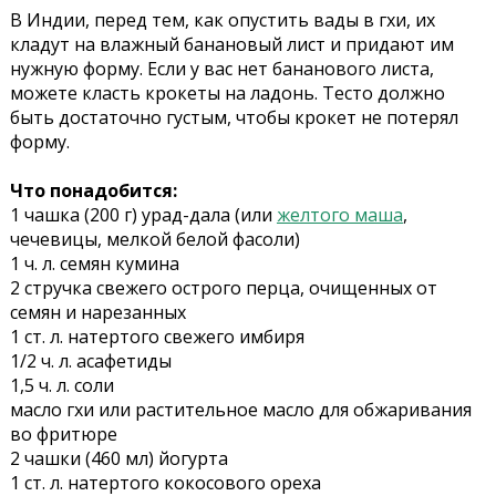
В Индии, перед тем, как опустить вады в гхи, их
кладут на влажный банановый лист и придают им
нужную форму. Если у вас нет бананового листа,
можете класть крокеты на ладонь. Тесто должно
быть достаточно густым, чтобы крокет не потерял
форму.
Что понадобится:
1 чашка (200 г) урад-дала (или
желтого маша
,
чечевицы, мелкой белой фасоли)
1 ч. л. семян кумина
2 стручка свежего острого перца, очищенных от
семян и нарезанных
1 ст. л. натертого свежего имбиря
1/2 ч. л. асафетиды
1,5 ч. л. соли
масло гхи или растительное масло для обжаривания
во фритюре
2 чашки (460 мл) йогурта
1 ст. л. натертого кокосового ореха