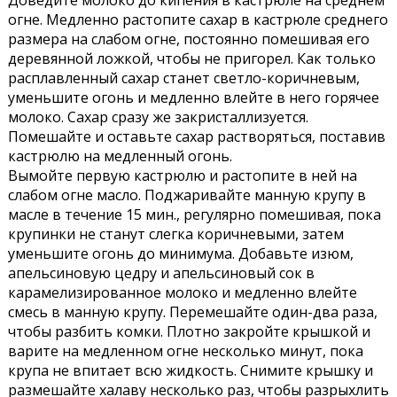
Доведите молоко до кипения в кастрюле на среднем
огне. Медленно растопите сахар в кастрюле среднего
размера на слабом огне, постоянно помешивая его
деревянной ложкой, чтобы не пригорел. Как только
расплавленный сахар станет светло-коричневым,
уменьшите огонь и медленно влейте в него горячее
молоко. Сахар сразу же закристаллизуется.
Помешайте и оставьте сахар растворяться, поставив
кастрюлю на медленный огонь.
Вымойте первую кастрюлю и растопите в ней на
слабом огне масло. Поджаривайте манную крупу в
масле в течение 15 мин., регулярно помешивая, пока
крупинки не станут слегка коричневыми, затем
уменьшите огонь до минимума. Добавьте изюм,
апельсиновую цедру и апельсиновый сок в
карамелизированное молоко и медленно влейте
смесь в манную крупу. Перемешайте один-два раза,
чтобы разбить комки. Плотно закройте крышкой и
варите на медленном огне несколько минут, пока
крупа не впитает всю жидкость. Снимите крышку и
размешайте халаву несколько раз, чтобы разрыхлить