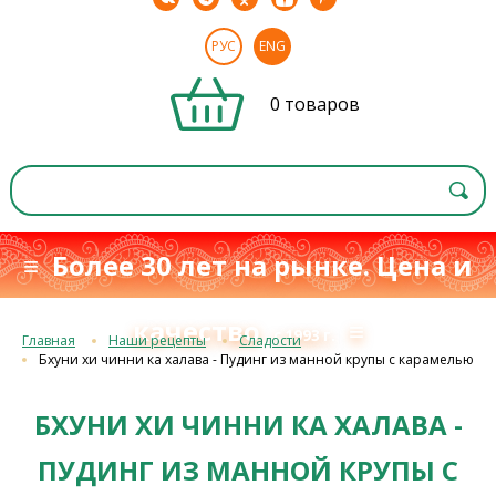
РУС
ENG
0 товаров
≡ Более 30 лет на рынке. Цена и
качество
≡
с 1993 г.
Главная
Наши рецепты
Сладости
Бхуни хи чинни ка халава - Пудинг из манной крупы с карамелью
БХУНИ ХИ ЧИННИ КА ХАЛАВА -
ПУДИНГ ИЗ МАННОЙ КРУПЫ С