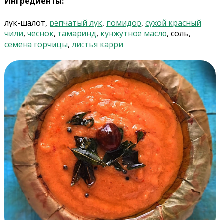
Ингредиенты:
лук-шалот,
репчатый лук
,
помидор
,
сухой красный
чили
,
чеснок
,
тамаринд
,
кунжутное масло
, соль,
семена горчицы
,
листья карри