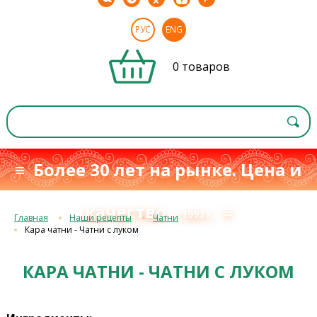
РУС
ENG
0 товаров
≡ Более 30 лет на рынке. Цена и
качество
≡
с 1993 г.
Главная
Наши рецепты
Чатни
Кара чатни - Чатни с луком
КАРА ЧАТНИ - ЧАТНИ С ЛУКОМ