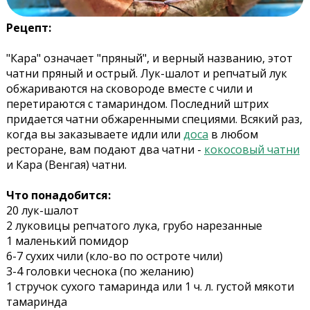
Рецепт:
"Кара" означает "пряный", и верный названию, этот
чатни пряный и острый. Лук-шалот и репчатый лук
обжариваются на сковороде вместе с чили и
перетираются с тамариндом. Последний штрих
придается чатни обжаренными специями. Всякий раз,
когда вы заказываете идли или
доса
в любом
ресторане, вам подают два чатни -
кокосовый чатни
и Кара (Венгая) чатни.
Что понадобится:
20 лук-шалот
2 луковицы репчатого лука, грубо нарезанные
1 маленький помидор
6-7 сухих чили (кло-во по остроте чили)
3-4 головки чеснока (по желанию)
1 стручок сухого тамаринда или 1 ч. л. густой мякоти
тамаринда