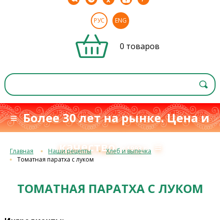
РУС
ENG
0 товаров
≡ Более 30 лет на рынке. Цена и
качество
≡
с 1993 г.
Главная
Наши рецепты
Хлеб и выпечка
Томатная паратха с луком
ТОМАТНАЯ ПАРАТХА С ЛУКОМ