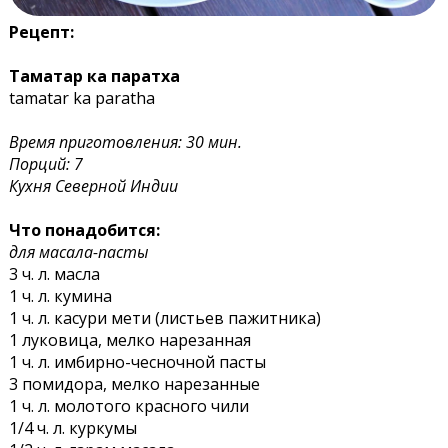
Рецепт:
Таматар ка паратха
tamatar ka paratha
Время приготовления: 30 мин.
Порций: 7
Кухня Северной Индии
Что понадобится:
для масала-пасты
3 ч. л. масла
1 ч. л. кумина
1 ч. л. касури мети (листьев пажитника)
1 луковица, мелко нарезанная
1 ч. л. имбирно-чесночной пасты
3 помидора, мелко нарезанные
1 ч. л. молотого красного чили
1/4 ч. л. куркумы