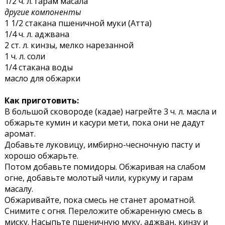
1/2 ч. л. гарам масала
другие компоненты
1 1/2 стакана пшеничной муки (Атта)
1/4 ч. л. аджвана
2 ст. л. кинзы, мелко нарезанной
1 ч. л. соли
1/4 стакана воды
масло для обжарки
Как приготовить:
В большой сковороде (кадае) нагрейте 3 ч. л. масла и
обжарьте кумин и касури мети, пока они не дадут
аромат.
Добавьте луковицу, имбирно-чесночную пасту и
хорошо обжарьте.
Потом добавьте помидоры. Обжаривая на слабом
огне, добавьте молотый чили, куркуму и гарам
масалу.
Обжаривайте, пока смесь не станет ароматной.
Снимите с огня. Переложите обжаренную смесь в
миску. Насыпьте пшеничную муку, аджван, кинзу и