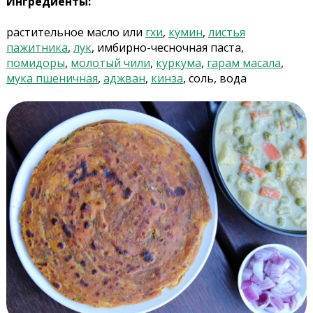
Ингредиенты:
растительное масло или
гхи
,
кумин
,
листья
пажитника
,
лук
, имбирно-чесночная паста,
помидоры
,
молотый чили
,
куркума
,
гарам масала
,
мука пшеничная
,
аджван
,
кинза
, соль, вода