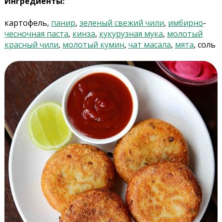
Ингредиенты:
картофель,
панир
,
зеленый свежий чили
,
имбирно
-
чесночная паста
,
кинза
,
кукурузная мука
,
молотый
красный чили
,
молотый кумин
,
чат масала
,
мята
, соль