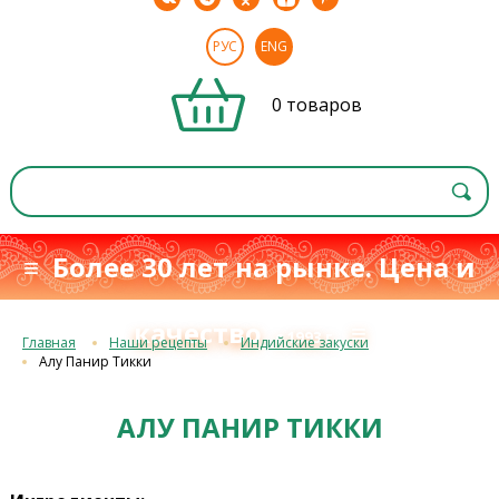
РУС
ENG
0 товаров
≡ Более 30 лет на рынке. Цена и
качество
≡
с 1993 г.
Главная
Наши рецепты
Индийские закуски
Алу Панир Тикки
АЛУ ПАНИР ТИККИ