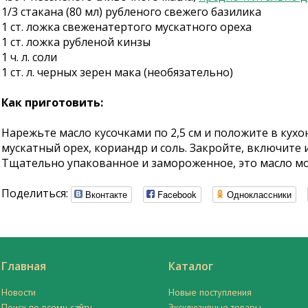
1/3 стакана (80 мл) рубленого свежего базилика
1 ст. ложка свеженатертого мускатного ореха
1 ст. ложка рубленой кинзы
1 ч. л. соли
1 ст. л. черных зерен мака (необязательно)
Как приготовить:
Нарежьте масло кусочками по 2,5 см и положите в кух
мускатный орех, кориандр и соль. Закройте, включите
Тщательно упакованное и замороженное, это масло мо
Поделиться:
Вконтакте
Facebook
Одноклассники
Главная
Каталог
Новости
Новые поступления
Поиск по всему сайту
Эксклюзивные товары