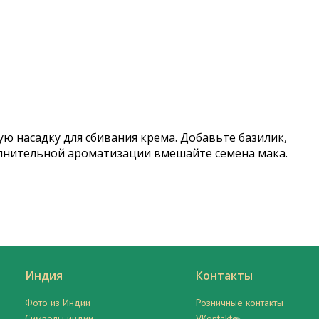
ю насадку для сбивания крема. Добавьте базилик,
полнительной ароматизации вмешайте семена мака.
Индия
Контакты
Фото из Индии
Розничные контакты
Символы индии
VKontakte