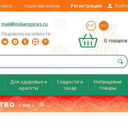
тавка
Наши магазины
Регистрация
Войт
mail@indianspices.ru
РУС
ENG
Подписка на новости
0 товаров
Для здоровья и
Сладости и
Непищевые
красоты
сахар
товары
ство
≡
с 1993 г.