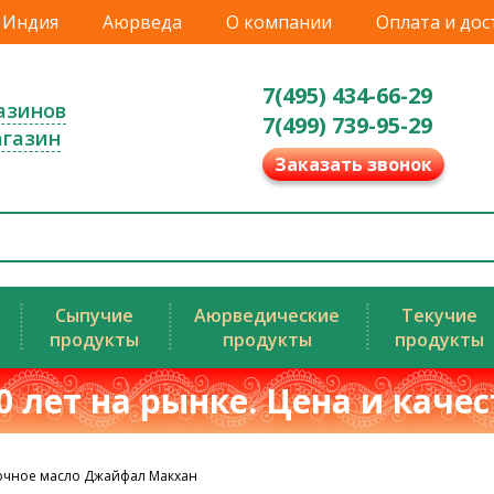
Индия
Аюрведа
О компании
Оплата и дос
7(495) 434-66-29
азинов
7(499) 739-95-29
агазин
Заказать звонок
Сыпучие
Аюрведические
Текучие
продукты
продукты
продукты
0 лет на рынке. Цена и каче
очное масло Джайфал Макхан