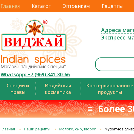
Главная
Каталог
Оптовикам
Рецепты
Адреса маг
Экспресс-м
WhatsApp: +7 (969) 341-30-66
Специи и
Индийская
Консервированные
травы
косметика
продукты
≡ Более 3
Главная
Наши рецепты
Молоко, сыр, творог
Мускатное слив