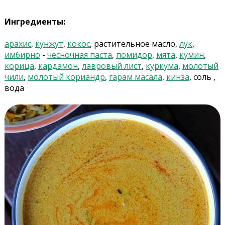
Ингредиенты:
арахис
,
кунжут
,
кокос
, растительное масло,
лук
,
имбирно
-
чесночная паста
,
помидор
,
мята
,
кумин
,
корица
,
кардамон
,
лавровый лист
,
куркума
,
молотый
чили
,
молотый кориандр
,
гарам масала
,
кинза
, соль ,
вода