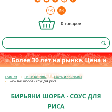
РУС
ENG
0 товаров
≡ Более 30 лет на рынке. Цена и
качество
≡
с 1993 г.
Главная
Наши рецепты
Соусы и приправы
Бирьяни шорба - соус для риса
БИРЬЯНИ ШОРБА - СОУС ДЛЯ
РИСА