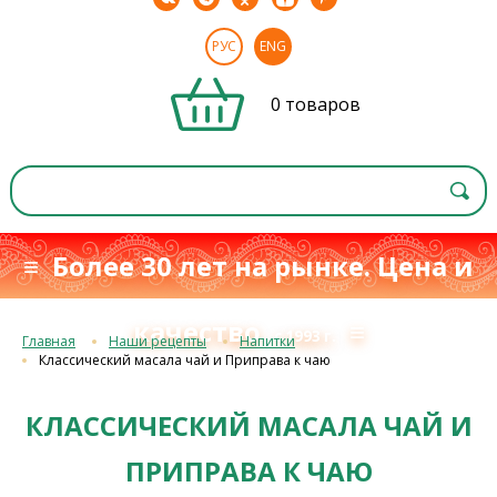
РУС
ENG
0 товаров
≡ Более 30 лет на рынке. Цена и
качество
≡
с 1993 г.
Главная
Наши рецепты
Напитки
Классический масала чай и Приправа к чаю
КЛАССИЧЕСКИЙ МАСАЛА ЧАЙ И
ПРИПРАВА К ЧАЮ