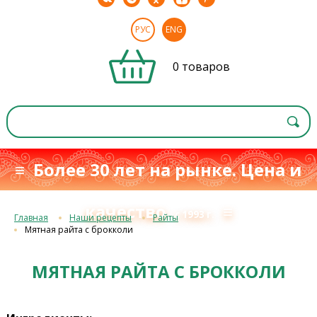
РУС
ENG
0 товаров
≡ Более 30 лет на рынке. Цена и
качество
≡
с 1993 г.
Главная
Наши рецепты
Райты
Мятная райта с брокколи
МЯТНАЯ РАЙТА С БРОККОЛИ