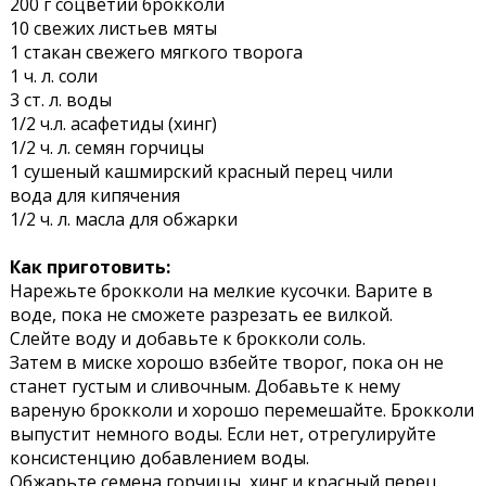
200 г соцветий брокколи
10 свежих листьев мяты
1 стакан свежего мягкого творога
1 ч. л. соли
3 ст. л. воды
1/2 ч.л. асафетиды (хинг)
1/2 ч. л. семян горчицы
1 сушеный кашмирский красный перец чили
вода для кипячения
1/2 ч. л. масла для обжарки
Как приготовить:
Нарежьте брокколи на мелкие кусочки. Варите в
воде, пока не сможете разрезать ее вилкой.
Слейте воду и добавьте к брокколи соль.
Затем в миске хорошо взбейте творог, пока он не
станет густым и сливочным. Добавьте к нему
вареную брокколи и хорошо перемешайте. Брокколи
выпустит немного воды. Если нет, отрегулируйте
консистенцию добавлением воды.
Обжарьте семена горчицы, хинг и красный перец