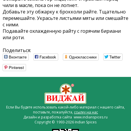
чили в масле, пока он не лопнет.
Добавьте эту обжарку к брокколи райте. Тщательно
перемешайте. Украсьте листьями мяты или смешайте
с ними.
Подавайте охлажденную райту с горячим бириани
или роти.
Поделиться:
Вконтакте
Facebook
Одноклассники
Twitter
Pinterest
Если Вы будете использовать какой-либо материал с нашего сайта,
поставьте, пожалуйста,
ссылку на нас
Дизайн и разработка сайта www.indianspices.ru
Copyright © 1993-2026 Indian Spices