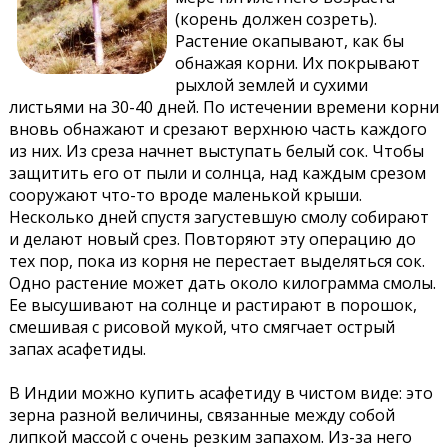
(корень должен созреть).
Растение окапывают, как бы
обнажая корни. Их покрывают
рыхлой землей и сухими
листьями на 30-40 дней. По истечении времени корни
вновь обнажают и срезают верхнюю часть каждого
из них. Из среза начнет выступать белый сок. Чтобы
защитить его от пыли и солнца, над каждым срезом
сооружают что-то вроде маленькой крыши.
Несколько дней спустя загустевшую смолу собирают
и делают новый срез. Повторяют эту операцию до
тех пор, пока из корня не перестает выделяться сок.
Одно растение может дать около килограмма смолы.
Ее высушивают на солнце и растирают в порошок,
смешивая с рисовой мукой, что смягчает острый
запах асафетиды.
В Индии можно купить асафетиду в чистом виде: это
зерна разной величины, связанные между собой
липкой массой с очень резким запахом. Из-за него