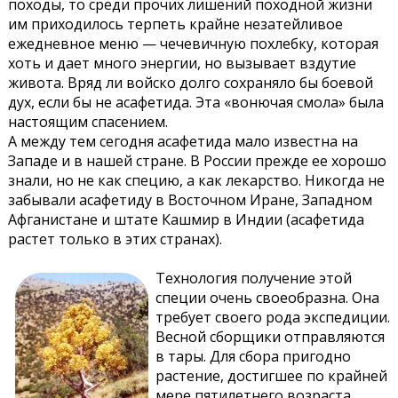
походы, то среди прочих лишений походной жизни
им приходилось терпеть крайне незатейливое
ежедневное меню — чечевичную похлебку, которая
хоть и дает много энергии, но вызывает вздутие
живота. Вряд ли войско долго сохраняло бы боевой
дух, если бы не асафетида. Эта «вонючая смола» была
настоящим спасением.
А между тем сегодня асафетида мало известна на
Западе и в нашей стране. В России прежде ее хорошо
знали, но не как специю, а как лекарство. Никогда не
забывали асафетиду в Восточном Иране, Западном
Афганистане и штате Кашмир в Индии (асафетида
растет только в этих странах).
Технология получение этой
специи очень своеобразна. Она
требует своего рода экспедиции.
Весной сборщики отправляются
в тары. Для сбора пригодно
растение, достигшее по крайней
мере пятилетнего возраста