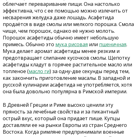
облегчает переваривание пищи. Она настолько
эффективна, что с ее помощью можно излечить от
несварения желудка даже лошадь. Асафетида
продаётся в виде смолы или мелкого порошка. Смола
чище, чем порошок, однако её нужно молоть.
Порошок асафетиды обычно имеет небольшую
примесь. Обычно это
мука рисовая
или
пшеничная
.
Мука делает аромат асафетиды менее резким и
предотвращает слипание кусочков смолы. Щепотку
асафетиды кладут в горячее растительное масло или
топленое (
масло ги
) за одну-две секунды перед тем,
как закончить приготовление масалы. В западной и
русской кулинарии асафетида не употребляется, хотя
она была довольно популярна в Римской империи.
В Древней Греции и Риме высоко ценили эту
пряность за лечебные свойства и за пикантный
острый вкус, который она придает пише. Купцы
доставляли ее на рынки Европы из стран Среднего
Востока. Когда римляне предпринимали военные