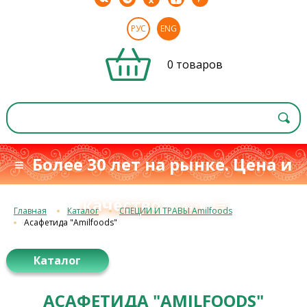
РУС
ENG
0 товаров
≡ Более 30 лет на рынке. Цена и
качество
≡
с 1993 г.
Главная
Каталог
СПЕЦИИ И ТРАВЫ Amilfoods
Асафетида "Amilfoods"
Каталог
АСАФЕТИДА "AMILFOODS"