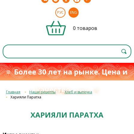
РУС
ENG
0 товаров
≡ Более 30 лет на рынке. Цена и
качество
≡
с 1993 г.
Главная
Наши рецепты
Хлеб и выпечка
Харияли Паратха
ХАРИЯЛИ ПАРАТХА