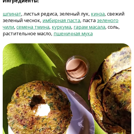
Ингредиенты:
шпинат
, листья редиса, зеленый лук,
кинза
, свежий
зеленый чеснок,
имбирная паста
, паста
зеленого
чили
,
семена тмина
,
куркума
,
гарам масала
, соль,
растительное масло,
пшеничная мука