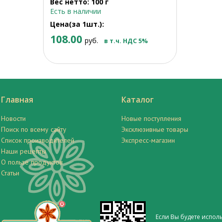
Вес нетто: 100 г
Есть в наличии
Цена(за 1шт.):
108.00
руб.
в т.ч. НДС 5%
Главная
Каталог
Новости
Новые поступления
Поиск по всему сайту
Эксклюзивные товары
Список производителей
Экспресс-магазин
Наши рецепты
О пользе продуктов
Статьи
Если Вы будете испол