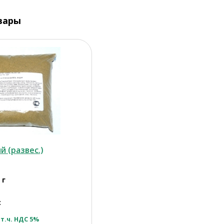
вары
 (развес.)
 г
:
 т.ч. НДС 5%