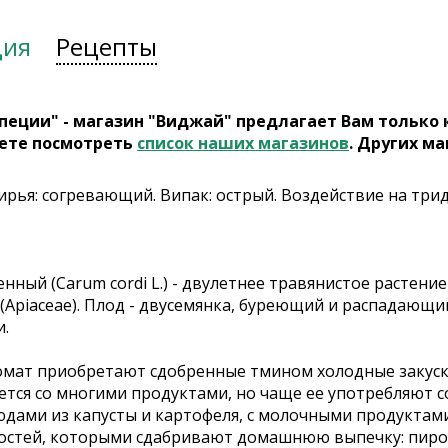
ция
Рецепты
пеции" - магазин "Виджай" предлагает Вам только
ете посмотреть
список наших магазинов
. Других ма
Вирья: согревающий. Випак: острый. Воздействие на три
ный (Carum cordi L.) - двулетнее травянистое растени
(Apiaceae). Плод - двусемянка, буреющий и распадающи
и.
мат приобретают сдобренные тмином холодные закуски
ется со многими продуктами, но чаще ее употребляют с
дами из капусты и картофеля, с молочными продуктами
остей, которыми сдабривают домашнюю выпечку: пирог