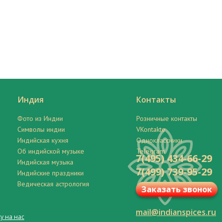
Индия
Контакты
Фото из Индии
Розничные контакты
Символы индии
VKontakte
Индийская кухня
Одноклассники
Об индийской музыке
Telegram
7(495) 434-66-29
Индийская музыка
7(499) 739-95-29
Индийские праздники
Ведическая астрология
Заказать звонок
mail@indianspices.ru
у на нас