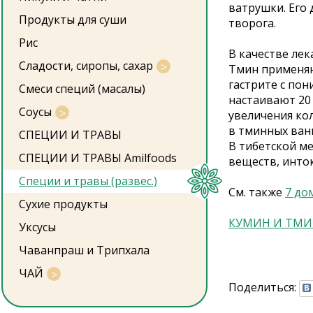
ватрушки. Его 
Продукты для суши
творога.
Рис
В качестве ле
Сладости, сиропы, сахар
Тмин применяю
гастрите с по
Смеси специй (масалы)
настаивают 20
Соусы
увеличения ко
в тминных ванн
СПЕЦИИ И ТРАВЫ
В тибетской м
СПЕЦИИ И ТРАВЫ Amilfoods
веществ, инто
Специи и травы (развес.)
См. также
7 до
Сухие продукты
КУМИН И ТМИН
Уксусы
Чаванпраш и Трипхала
ЧАЙ
Поделиться: