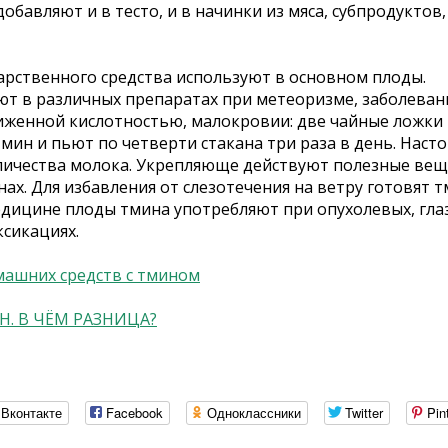
добавляют и в тесто, и в начинки из мяса, субпродуктов,
карственного средства используют в основном плоды.
т в различных препаратах при метеоризме, заболеван
ниженной кислотностью, малокровии: две чайные ложки
 мин и пьют по четверти стакана три раза в день. На
личества молока. Укрепляюще действуют полезные веще
ах. Для избавления от слезотечения на ветру готовят 
едицине плоды тмина употребляют при опухолевых, гла
ксикациях.
машних средств с тмином
. В ЧЁМ РАЗНИЦА?
Вконтакте
Facebook
Одноклассники
Twitter
Pin