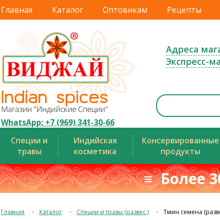
Главная
Каталог
Оптовикам
Рецепты
Адреса маг
Экспресс-м
WhatsApp: +7 (969) 341-30-66
Специи и
Индийская
Консервированные
травы
косметика
продукты
≡ Более 3
Главная
Каталог
Специи и травы (развес.)
Тмин семена (разве