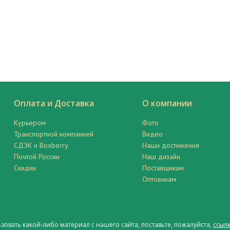
Оплата и Доставка
О компании
Курьером
Фото
Транспортной компанией
Видео
СДЭК и Boxberry
Наши достижения
Почтой России
Наш дизайн
Скидки
Поставщикам
Оптовикам
ьзовать какой-либо материал с нашего сайта, поставьте, пожалуйста,
ссылк