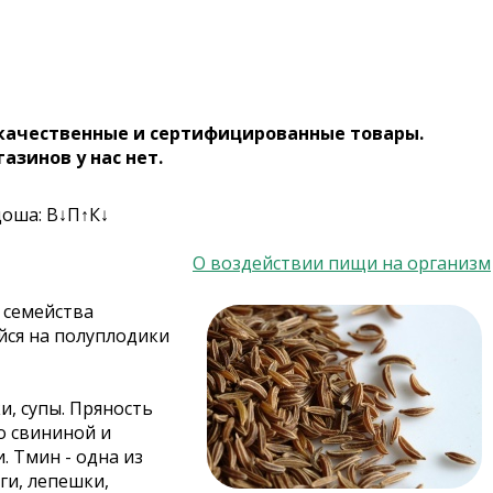
 качественные и сертифицированные товары.
газинов у нас нет.
доша: В↓П↑К↓
О воздействии пищи на организм
е семейства
йся на полуплодики
, супы. Пряность
о свининой и
. Тмин - одна из
и, лепешки,