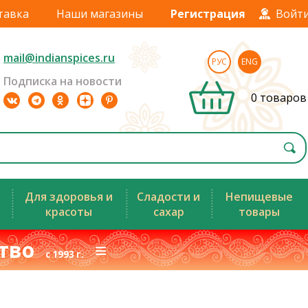
тавка
Наши магазины
Регистрация
Войт
mail@indianspices.ru
РУС
ENG
Подписка на новости
0 товаров
Для здоровья и
Сладости и
Непищевые
красоты
сахар
товары
ство
≡
с 1993 г.