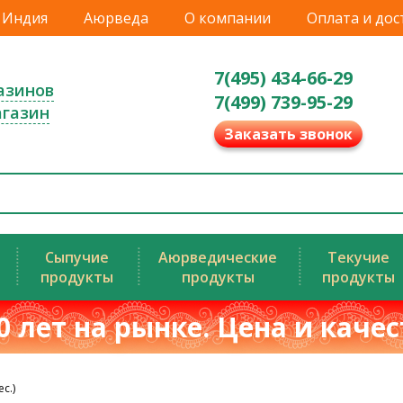
Индия
Аюрведа
О компании
Оплата и дос
7(495) 434-66-29
азинов
7(499) 739-95-29
агазин
Заказать звонок
Сыпучие
Аюрведические
Текучие
продукты
продукты
продукты
0 лет на рынке. Цена и каче
с.)