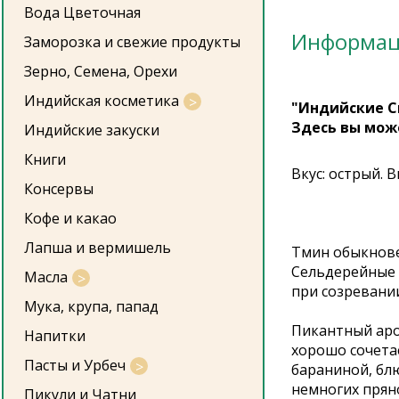
Вода Цветочная
Информа
Заморозка и свежие продукты
Зерно, Семена, Орехи
Индийская косметика
"Индийские С
Здесь вы мож
Индийские закуски
Книги
Вкус: острый. 
Консервы
Кофе и какао
Лапша и вермишель
Тмин обыкновен
Сельдерейные 
Масла
при созревани
Мука, крупа, папад
Пикантный аро
Напитки
хорошо сочета
Пасты и Урбеч
бараниной, блю
немногих прян
Пикули и Чатни