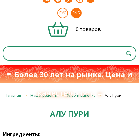
РУС
ENG
0 товаров
≡ Более 30 лет на рынке. Цена и
качество
≡
с 1993 г.
Главная
Наши рецепты
Хлеб и выпечка
Алу Пури
АЛУ ПУРИ
Ингредиенты: