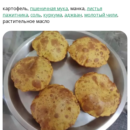
картофель,
пшеничная мука
, манка,
листья
пажитника
,
соль
,
куркума
,
аджван
,
молотый чили
,
растительное масло