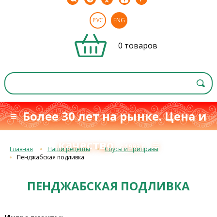
РУС
ENG
0 товаров
≡ Более 30 лет на рынке. Цена и
качество
≡
с 1993 г.
Главная
Наши рецепты
Соусы и приправы
Пенджабская подливка
ПЕНДЖАБСКАЯ ПОДЛИВКА