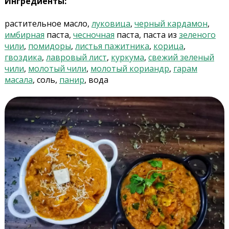
Ингредиенты:
растительное масло,
луковица
,
черный кардамон
,
имбирная
паста,
чесночная
паста, паста из
зеленого
чили
,
помидоры
,
листья пажитника
,
корица
,
гвоздика
,
лавровый лист
,
куркума
,
свежий зеленый
чили
,
молотый чили
,
молотый кориандр
,
гарам
масала
, соль,
панир
, вода