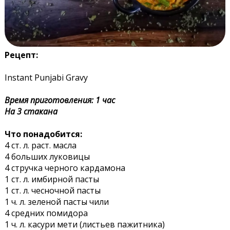
Рецепт:
Instant Punjabi Gravy
Время приготовления: 1 час
На 3 стакана
Что понадобится:
4 ст. л. раст. масла
4 больших луковицы
4 стручка черного кардамона
1 ст. л. имбирной пасты
1 ст. л. чесночной пасты
1 ч. л. зеленой пасты чили
4 средних помидора
1 ч. л. касури мети (листьев пажитника)