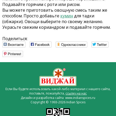
Подавайте горячим с роти или рисом.
Вы можете приготовить овощную смесь таким же
способом. Просто добавьте
кумин
для тадки
(обжарки). Овощи выберите по своему желанию.
Украсьте свежим кориандром и подавайте горячим.
Поделиться:
Вконтакте
Facebook
Одноклассники
Twitter
Pinterest
Если Вы будете использовать какой-либо материал с нашего сайта,
поставьте, пожалуйста,
ссылку на нас
Дизайн и разработка сайта www.indianspices.ru
Copyright © 1993-2026 Indian Spices