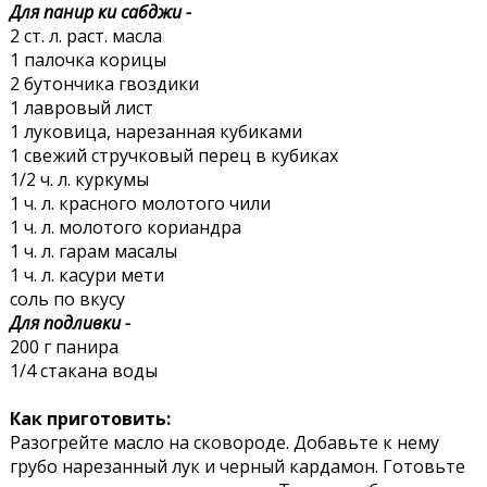
Для панир ки сабджи -
2 ст. л. раст. масла
1 палочка корицы
2 бутончика гвоздики
1 лавровый лист
1 луковица, нарезанная кубиками
1 свежий стручковый перец в кубиках
1/2 ч. л. куркумы
1 ч. л. красного молотого чили
1 ч. л. молотого кориандра
1 ч. л. гарам масалы
1 ч. л. касури мети
соль по вкусу
Для подливки -
200 г панира
1/4 стакана воды
Как приготовить:
Разогрейте масло на сковороде. Добавьте к нему
грубо нарезанный лук и черный кардамон. Готовьте