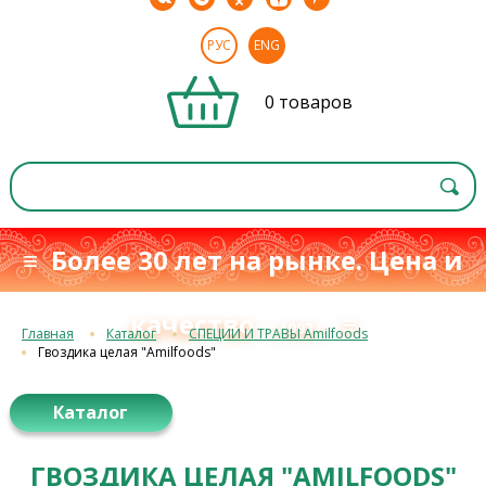
РУС
ENG
0 товаров
≡ Более 30 лет на рынке. Цена и
качество
≡
с 1993 г.
Главная
Каталог
СПЕЦИИ И ТРАВЫ Amilfoods
Гвоздика целая "Amilfoods"
Каталог
ГВОЗДИКА ЦЕЛАЯ "AMILFOODS"