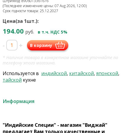
Штрихкод: 8906013361676
(Последнее изменение цены: 07 Aug 2026, 12:00)
Срок годности товара: 25.12.2027
Цена(за 1шт.):
194.00
руб.
в т.ч. НДС 5%
-
+
В корзину
* Наличие товара в конкретном магазине уточняйте по
телефону этого магазина.
Используется в
индийской
,
китайской
,
японской
,
тайской
кухне
Информация
"Индийские Специи" - магазин "Виджай"
предлагает Вам только качественные и