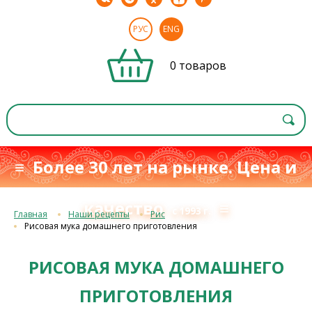
РУС
ENG
0 товаров
≡ Более 30 лет на рынке. Цена и
качество
≡
с 1993 г.
Главная
Наши рецепты
Рис
Рисовая мука домашнего приготовления
РИСОВАЯ МУКА ДОМАШНЕГО
ПРИГОТОВЛЕНИЯ