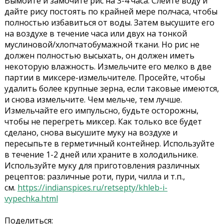
Вымойте и замочите рис на 3-4 часа. Слейте воду и
дайте рису постоять по крайней мере полчаса, чтобы
полностью избавиться от воды. Затем высушите его
на воздухе в течение часа или двух на тонкой
муслиновой/хлопчатобумажной ткани. Но рис не
должен полностью высыхать, он должен иметь
некоторую влажность. Измельчите его мелко в две
партии в миксере-измельчителе. Просейте, чтобы
удалить более крупные зерна, если таковые имеются,
и снова измельчите. Чем мельче, тем лучше.
Измельчайте его импульсно, будьте осторожны,
чтобы не перегреть миксер. Как только все будет
сделано, снова высушите муку на воздухе и
пересыпьте в герметичный контейнер. Используйте
в течение 1-2 дней или храните в холодильнике.
Используйте муку для приготовления различных
рецептов: различные роти, пури, чилла и т.п.,
см.
https://indianspices.ru/retsepty/khleb-i-
vypechka.html
Поделиться: