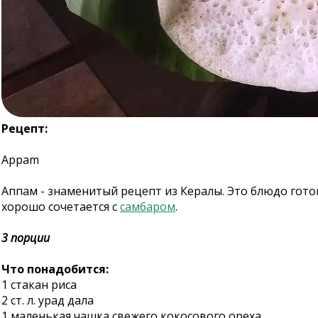
Рецепт:
Appam
Аппам - знаменитый рецепт из Кералы. Это блюдо гото
хорошо сочетается с
самбаром
.
3 порции
Что понадобится:
1 стакан риса
2 ст. л. урад дала
1 маленькая чашка свежего кокосового ореха