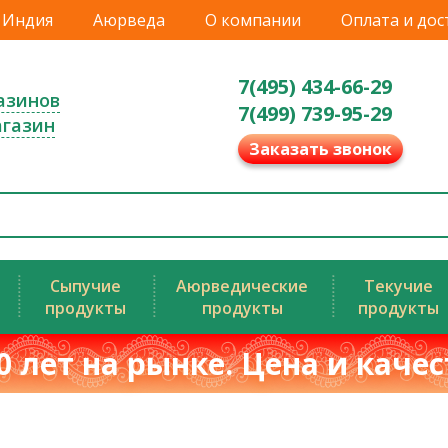
Индия
Аюрведа
О компании
Оплата и дос
7(495) 434-66-29
азинов
7(499) 739-95-29
агазин
Заказать звонок
Сыпучие
Аюрведические
Текучие
продукты
продукты
продукты
0 лет на рынке. Цена и каче