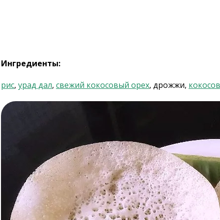
Ингредиенты:
рис
,
урад дал
,
свежий кокосовый орех
, дрожжи,
кокосов