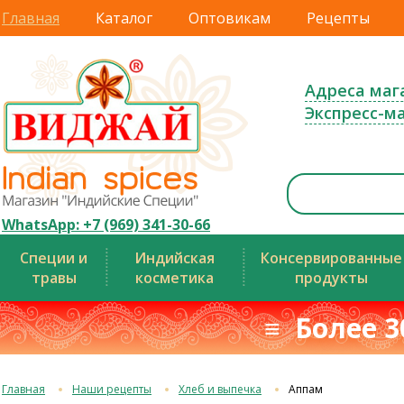
Главная
Каталог
Оптовикам
Рецепты
Адреса маг
Экспресс-м
WhatsApp: +7 (969) 341-30-66
Специи и
Индийская
Консервированные
травы
косметика
продукты
≡ Более 3
Главная
Наши рецепты
Хлеб и выпечка
Аппам