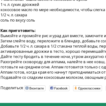
1 ч. л. сухих дрожжей
кокосовое масло по мере необходимости, чтобы слегка
1/2 ч. л. сахара
соль по вкусу соль
Как приготовить:
Вымойте и промойте рис и урад дал вместе, замочите их
Затем слейте воду, переложите в блендер, добавьте с
Добавьте 1/2 ч. л. сахара в 1/2 стакана теплой воды, п
активированные дрожжи в тесто, хорошо перемешайте
Дайте тесту бродить в течение ночи, утром аккуратно 
Разогрейте сковороду для аппама, налейте в нее ков
готовьте на среднем огне. Аппам готовится только с о
Аппам готов, когда края его начнут приподниматься от
Подавайте со сладким кокосовым молоком, овощным раг
Поделиться:
Вконтакте
Facebook
Одноклассники