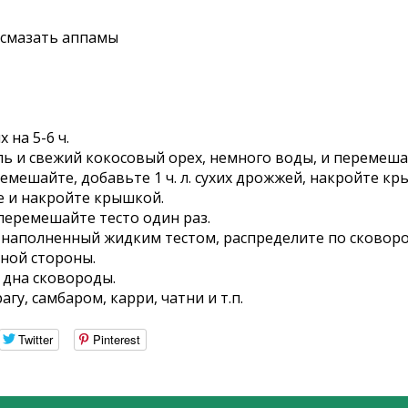
 смазать аппамы
 на 5-6 ч.
оль и свежий кокосовый орех, немного воды, и перемеша
еремешайте, добавьте 1 ч. л. сухих дрожжей, накройте к
 и накройте крышкой.
перемешайте тесто один раз.
ш, наполненный жидким тестом, распределите по сковор
дной стороны.
 дна сковороды.
у, самбаром, карри, чатни и т.п.
Twitter
Pinterest