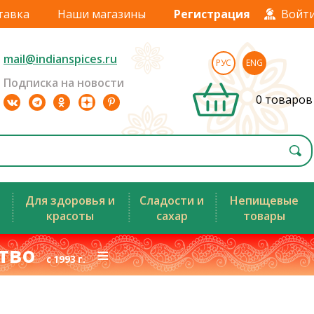
тавка
Наши магазины
Регистрация
Войт
mail@indianspices.ru
РУС
ENG
Подписка на новости
0 товаров
Для здоровья и
Сладости и
Непищевые
красоты
сахар
товары
ство
≡
с 1993 г.