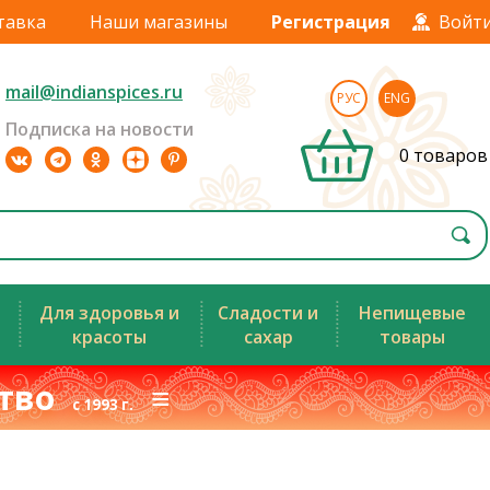
тавка
Наши магазины
Регистрация
Войт
mail@indianspices.ru
РУС
ENG
Подписка на новости
0 товаров
Для здоровья и
Сладости и
Непищевые
красоты
сахар
товары
ство
≡
с 1993 г.