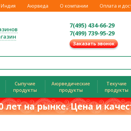
Индия
Аюрведа
О компании
Оплата и дос
7(495) 434-66-29
азинов
7(499) 739-95-29
агазин
Заказать звонок
Сыпучие
Аюрведические
Текучие
продукты
продукты
продукты
0 лет на рынке. Цена и каче