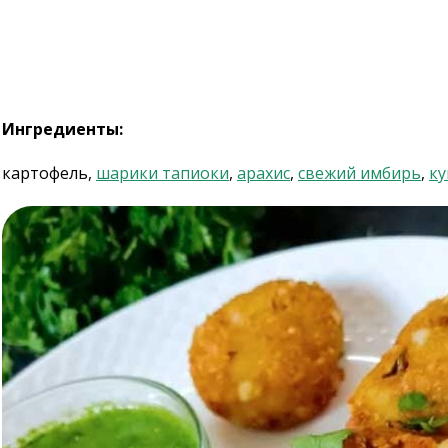
Ингредиенты:
картофель,
шарики тапиоки
,
арахис
,
свежий имбирь
,
к