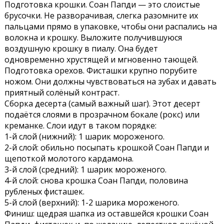
Подготовка крошки. Соан Папди — это слоистые
брусочки. Не разворачивая, слегка разомните их
пальцами прямо в упаковке, чтобы они распались на
волокна и крошку. Выложите получившуюся
воздушную крошку в пиалу. Она будет
одновременно хрустящей и мгновенно тающей.
Подготовка орехов. Фисташки крупно порубите
ножом. Они должны чувствоваться на зубах и давать
приятный солёный контраст.
Сборка десерта (самый важный шаг). Этот десерт
подаётся слоями в прозрачном бокале (рокс) или
креманке. Слои идут в таком порядке:
1-й слой (нижний): 1 шарик мороженого.
2-й слой: обильно посыпать крошкой Соан Папди и
щепоткой молотого кардамона.
3-й слой (средний): 1 шарик мороженого.
4-й слой: снова крошка Соан Папди, половина
рубленых фисташек.
5-й слой (верхний): 1-2 шарика мороженого.
Финиш: щедрая шапка из оставшейся крошки Соан