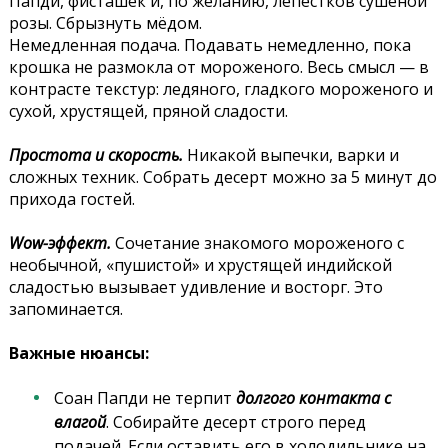
Папди, фисташек и, по желанию, лепестков сушёной
розы. Сбрызнуть мёдом.
Немедленная подача. Подавать немедленно, пока
крошка не размокла от мороженого. Весь смысл — в
контрасте текстур: ледяного, гладкого мороженого и
сухой, хрустящей, пряной сладости.
Простота и скорость.
Никакой выпечки, варки и
сложных техник. Собрать десерт можно за 5 минут до
прихода гостей.
Wow-эффект.
Сочетание знакомого мороженого с
необычной, «пушистой» и хрустящей индийской
сладостью вызывает удивление и восторг. Это
запоминается.
Важные нюансы:
Соан Папди не терпит
долгого контакта с
влагой
. Собирайте десерт строго перед
подачей. Если оставить его в холодильнике на