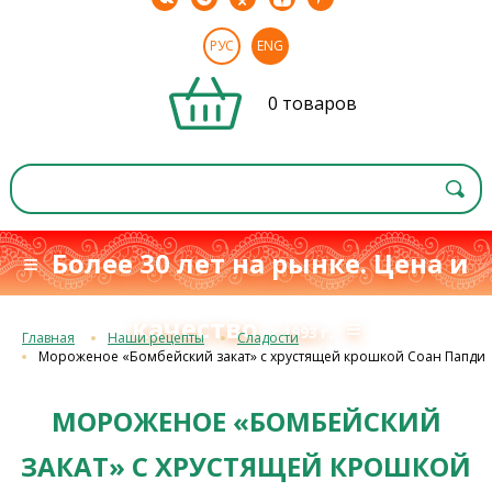
РУС
ENG
0 товаров
≡ Более 30 лет на рынке. Цена и
качество
≡
с 1993 г.
Главная
Наши рецепты
Сладости
Мороженое «Бомбейский закат» с хрустящей крошкой Соан Папди
МОРОЖЕНОЕ «БОМБЕЙСКИЙ
ЗАКАТ» С ХРУСТЯЩЕЙ КРОШКОЙ