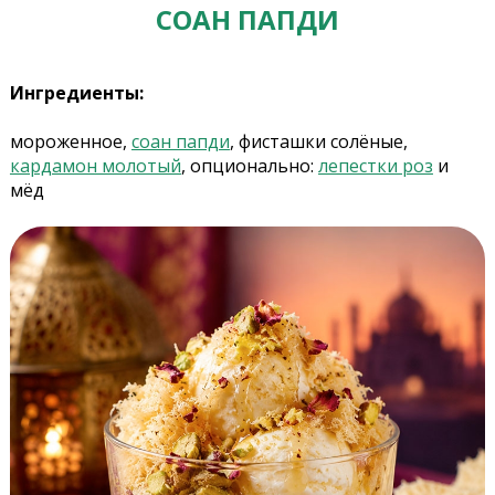
СОАН ПАПДИ
Ингредиенты:
мороженное,
соан папди
, фисташки солёные,
кардамон молотый
, опционально:
лепестки роз
и
мёд